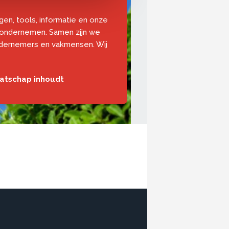
ngen, tools, informatie en onze
 ondernemen. Samen zijn we
ndernemers en vakmensen. Wij
aatschap inhoudt