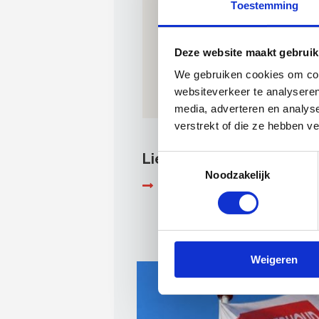
Toestemming
Deze website maakt gebruik
We gebruiken cookies om cont
websiteverkeer te analyseren
media, adverteren en analys
verstrekt of die ze hebben v
Liever op plaatsnaam of
Toestemmingsselectie
Noodzakelijk
Gebruik deze zoekfunctie om
Weigeren