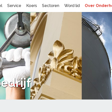
el
Service
Koers
Sectoren
Word lid
Over Onder
edrijf