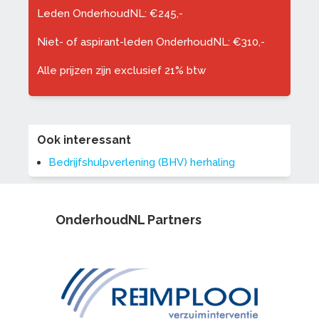
Leden OnderhoudNL: €245,-
Niet- of aspirant-leden OnderhoudNL: €310,-
Alle prijzen zijn exclusief 21% btw
Ook interessant
Bedrijfshulpverlening (BHV) herhaling
OnderhoudNL Partners