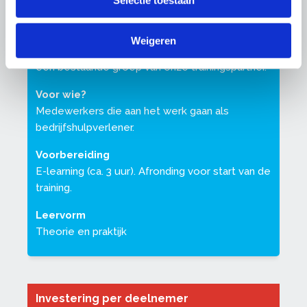
Selectie toestaan
Aantal deelnemers
10 – 15
Weigeren
Individuele inschrijvingen worden aangesloten bij
een bestaande groep van onze trainingspartner.
Voor wie?
Medewerkers die aan het werk gaan als
bedrijfshulpverlener.
Voorbereiding
E-learning (ca. 3 uur). Afronding voor start van de
training.
Leervorm
Theorie en praktijk
Investering per deelnemer