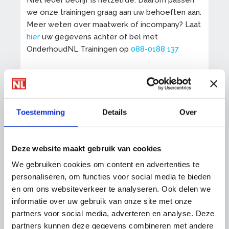
we onze trainingen graag aan uw behoeften aan.
Meer weten over maatwerk of incompany? Laat
hier
uw gegevens achter of bel met
OnderhoudNL Trainingen op
088-0188 137
Op onze trainingen zijn onze
algemene
voorwaarden
van toepassing.
Toestemming
Details
Over
Stuur een mail
Deze website maakt gebruik van cookies
We gebruiken cookies om content en advertenties te
Cookies worden geblokkeerd. Verander je
personaliseren, om functies voor social media te bieden
cookie-instellingen
om gebruik te kunnen
en om ons websiteverkeer te analyseren. Ook delen we
maken van deze functionaliteit.
informatie over uw gebruik van onze site met onze
partners voor social media, adverteren en analyse. Deze
partners kunnen deze gegevens combineren met andere