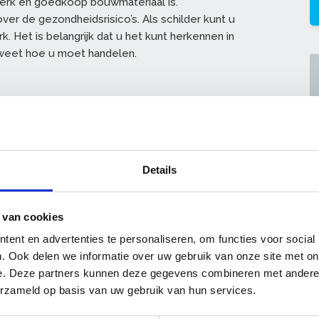
sterk en goedkoop bouwmateriaal is.
er de gezondheidsrisico’s. Als schilder kunt u
 Het is belangrijk dat u het kunt herkennen in
n weet hoe u moet handelen.
smogelijkheden
Details
oducten
 van cookies
ens en maatschappij
en bevoegdheden van de diverse betrokkenen
ent en advertenties te personaliseren, om functies voor social
. Ook delen we informatie over uw gebruik van onze site met on
 panelen
e. Deze partners kunnen deze gegevens combineren met andere i
erzameld op basis van uw gebruik van hun services.
welke manier?