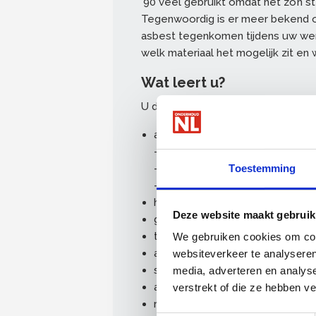
’90 veel gebruikt omdat het zo’n 
Tegenwoordig is er meer bekend ov
asbest tegenkomen tijdens uw werk.
welk materiaal het mogelijk zit e
Wat leert u?
U doet kennis op over:
asbest:
- soorten
- eigenschappen en toepassing
Toestemming
- producttoepassingen
herkennen asbesthoudende pr
Deze website maakt gebruik
gevaren en gevolgen voor de m
taken, verantwoordelijkheden 
We gebruiken cookies om cont
asbest aangetroffen, wat nu?
websiteverkeer te analyseren
schilderen van asbesthoudende
media, adverteren en analys
asbesthoudende beglazingskit
verstrekt of die ze hebben v
risicoklassen, wie doet wat op 