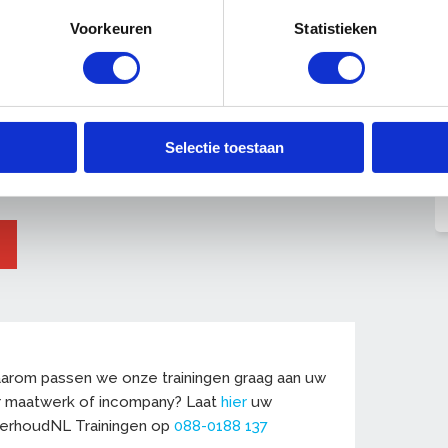
Voorkeuren
Statistieken
htergronden van asbest
l herkennen
Selectie toestaan
oen als u asbestverdacht materiaal tijdens uw
 Daarom passen we onze trainingen graag aan uw
r maatwerk of incompany? Laat
hier
uw
derhoudNL Trainingen op
088-0188 137