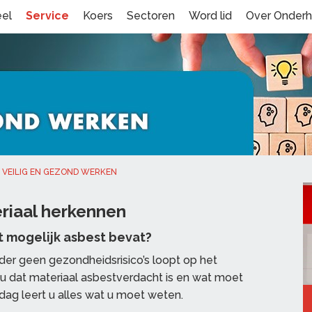
eel
Service
Koers
Sectoren
Word lid
Over Onder
VEILIG EN GEZOND WERKEN
riaal herkennen
t mogelijk asbest bevat?
lder geen gezondheidsrisico’s loopt op het
u dat materiaal asbestverdacht is en wat moet
 dag leert u alles wat u moet weten.