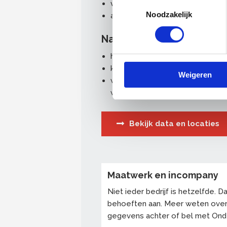
Toestemmingsselectie
veiligheid, gezondheid en milieu
Noodzakelijk
asbest en de toekomst
Na deze training…
heeft u meer kennis over de ac
kunt u asbestverdacht materiaa
Weigeren
weet u wat u wel en niet moet d
werk aantreft
Bekijk data en locaties
Maatwerk en incompany
Niet ieder bedrijf is hetzelfde.
behoeften aan. Meer weten ove
gegevens achter of bel met On