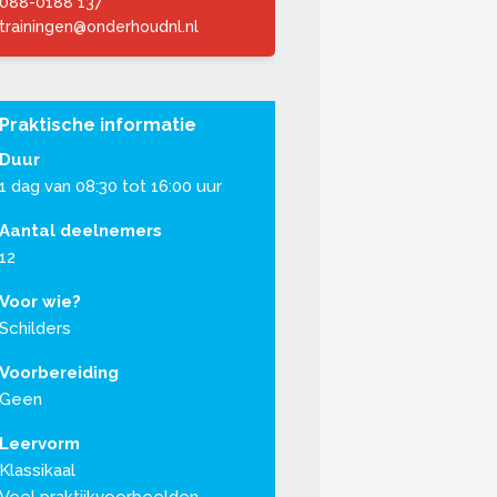
088-0188 137
trainingen@onderhoudnl.nl
Praktische informatie
Duur
1 dag van 08:30 tot 16:00 uur
Aantal deelnemers
12
Voor wie?
Schilders
Voorbereiding
Geen
Leervorm
Klassikaal