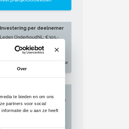
Veel praktijkvoorbeelden
Investering per deelnemer
Leden OnderhoudNL: €305,-
Niet-/aspirant-leden
OnderhoudNL: €349,-
Alle prijzen zijn exclusief 21% btw
Over
Subsidie
 media te bieden en om ons
Let op
: Per 1 september 2025 is
ze partners voor social
het niet meer mogelijk om
nformatie die u aan ze heeft
subsidie voor deze training aan
te vragen bij Stichting Mijn
Carrière.
>
Kijk hier voor meer