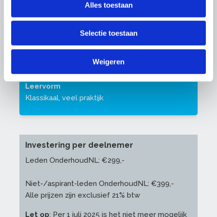
Voor wie?
Alles toestaan
Schilders die al wat ervaring hebben met het
gebruik van verfspuitapparatuur en de training
Selectie toestaan
Verfspuiten basis hebben gevolgd
Voorbereiding
Weigeren
Geen
Leervorm
Klassikaal, veel praktijk
Investering per deelnemer
Leden OnderhoudNL: €299,-
Niet-/aspirant-leden OnderhoudNL: €399,-
Alle prijzen zijn exclusief 21% btw
Let op
: Per 1 juli 2025 is het niet meer mogelijk