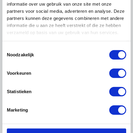
informatie over uw gebruik van onze site met onze
partners voor social media, adverteren en analyse. Deze
partners kunnen deze gegevens combineren met andere
informatie die u aan ze heeft verstrekt of die ze hebben
verzameld op basis van uw gebruik van hun services.
Trainingen
Toestemmingsselectie
088-0188 137
Noodzakelijk
trainingen@onderhoudnl.nl
Voorkeuren
Praktische informatie
Statistieken
Duur
1 dag van 08.30 tot 16.00 uur
Marketing
Aantal deelnemers
6 - 8