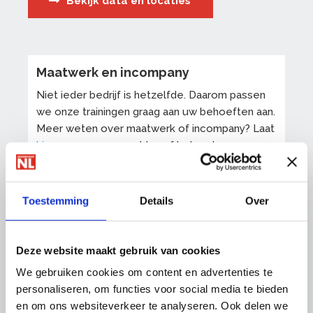
Bekijk data en locaties
Maatwerk en incompany
Niet ieder bedrijf is hetzelfde. Daarom passen
we onze trainingen graag aan uw behoeften aan.
Meer weten over maatwerk of incompany? Laat
hier
uw gegevens achter of bel met
OnderhoudNL Trainingen op
088-0188 137
Op onze trainingen zijn onze
algemene
Toestemming
Details
Over
voorwaarden
van toepassing.
Deze website maakt gebruik van cookies
We gebruiken cookies om content en advertenties te
personaliseren, om functies voor social media te bieden
en om ons websiteverkeer te analyseren. Ook delen we