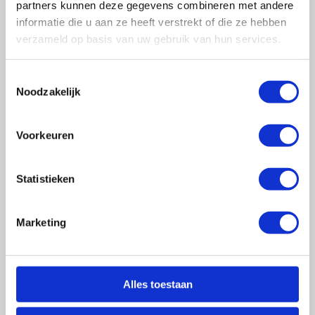
partners kunnen deze gegevens combineren met andere
Praktische informatie
informatie die u aan ze heeft verstrekt of die ze hebben
Duur
verzameld op basis van uw gebruik van hun services.
2 dagen van 08.30 tot 16.00 uur
Toestemmingsselectie
Max. aantal deelnemers
Noodzakelijk
6
Voor wie?
Voorkeuren
De verwerking van interieurfolie is interessant
voor aanbouwers, schilders- en
onderhoudsbedrijven.
Statistieken
Voorbereiding
Geen
Marketing
Leervorm
Klassikaal, veel praktijk
Alles toestaan