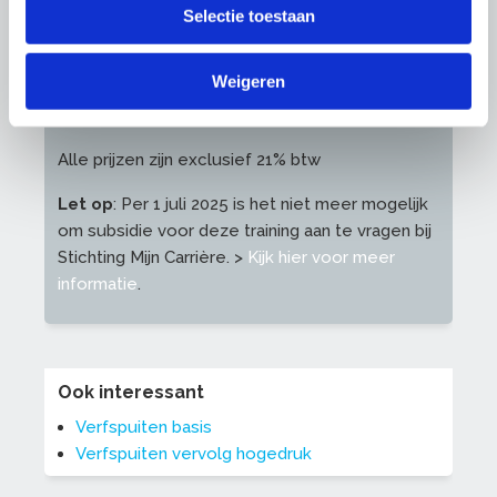
Selectie toestaan
Investering per deelnemer
Prijs leden OnderhoudNL: €699,-
Weigeren
Prijs niet- of aspirant-leden OnderhoudNL:
€869,-
Alle prijzen zijn exclusief 21% btw
Let op
: Per 1 juli 2025 is het niet meer mogelijk
om subsidie voor deze training aan te vragen bij
Stichting Mijn Carrière. >
Kijk hier voor meer
informatie
.
Ook interessant
Verfspuiten basis
Verfspuiten vervolg hogedruk