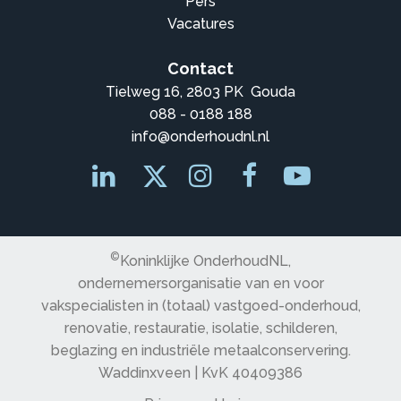
Pers
Vacatures
Contact
Tielweg 16, 2803 PK Gouda
088 - 0188 188
info@onderhoudnl.nl
©
Koninklijke OnderhoudNL,
ondernemersorganisatie van en voor
vakspecialisten in (totaal) vastgoed-onderhoud,
renovatie, restauratie, isolatie, schilderen,
beglazing en industriële metaalconservering.
Waddinxveen | KvK 40409386