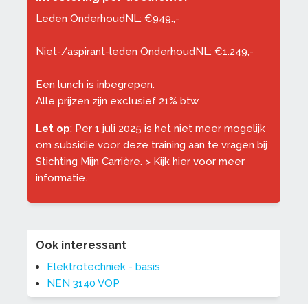
Leden OnderhoudNL: €949.,-
Niet-/aspirant-leden OnderhoudNL: €1.249,-
Een lunch is inbegrepen.
Alle prijzen zijn exclusief 21% btw
Let op
: Per 1 juli 2025 is het niet meer mogelijk
om subsidie voor deze training aan te vragen bij
Stichting Mijn Carrière. >
Kijk hier voor meer
informatie
.
Ook interessant
Elektrotechniek - basis
NEN 3140 VOP