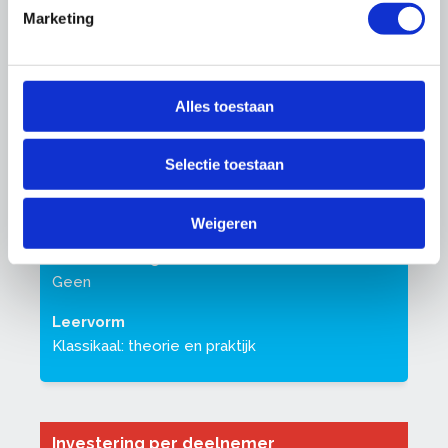
- 2 dagen van 09.00-16.00 uur locatie
Marketing
Amersfoort
Aantal deelnemers
6-8
Alles toestaan
Voor wie?
Voor medewerkers van vastgoedonderhoud
Selectie toestaan
bedrijven, zelfstandige schilders, timmerlieden
en ander technische vak professionals
Weigeren
Voorbereiding
Geen
Leervorm
Klassikaal: theorie en praktijk
Investering per deelnemer