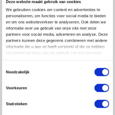
Deze website maakt gebruik van cookies
We gebruiken cookies om content en advertenties te
personaliseren, om functies voor social media te bieden
en om ons websiteverkeer te analyseren. Ook delen we
informatie over uw gebruik van onze site met onze
partners voor social media, adverteren en analyse. Deze
partners kunnen deze gegevens combineren met andere
informatie die u aan ze heeft verstrekt of die ze hebben
verzameld op basis van uw gebruik van hun services.
Trainingen
088-0188 137
trainingen@onderhoudnl.nl
Toestemmingsselectie
Noodzakelijk
Voorkeuren
Praktische informatie
Duur: 2 dagen. Keuze uit 3 locaties:
- 2 dagen van 08.00-16.30 uur locatie Den Bosch
Statistieken
- 2 dagen van 08.30-16.00 uur locatie Rijswijk