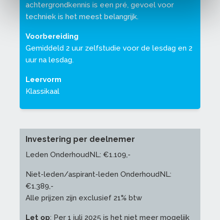
achtergrondkennis is een pré, gevoel voor
techniek is het meest belangrijk.
Voorbereiding
Gemiddeld 2 uur zelfstudie voor de lesdag en 2
uur na lesdag.
Leervorm
Klassikaal
Investering per deelnemer
Leden OnderhoudNL: €1.109,-
Niet-leden/aspirant-leden OnderhoudNL:
€1.389,-
Alle prijzen zijn exclusief 21% btw
Let op
: Per 1 juli 2025 is het niet meer mogelijk