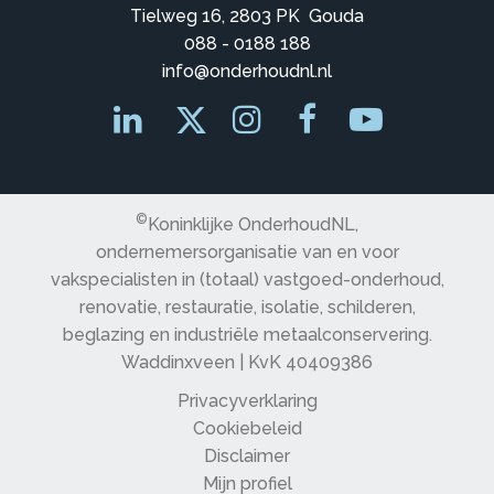
Tielweg 16, 2803 PK Gouda
088 - 0188 188
info@onderhoudnl.nl
©
Koninklijke OnderhoudNL,
ondernemersorganisatie van en voor
vakspecialisten in (totaal) vastgoed-onderhoud,
renovatie, restauratie, isolatie, schilderen,
beglazing en industriële metaalconservering.
Waddinxveen | KvK 40409386
Privacyverklaring
Cookiebeleid
Disclaimer
Mijn profiel