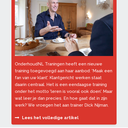
OnderhoudNL Traningen heeft een nieuwe
training toegevoegd aan haar aanbod: 'Maak een
fan van uw klant'. Klantgericht werken staat
daarin centraal. Het is een eendaagse training
onder het motto 'leren is vooral ook doen'. Maar
wat leer je dan precies. En hoe gaat dat in zijn
werk? We vroegen het aan trainer Dick Nijman.
Lees het volledige artikel