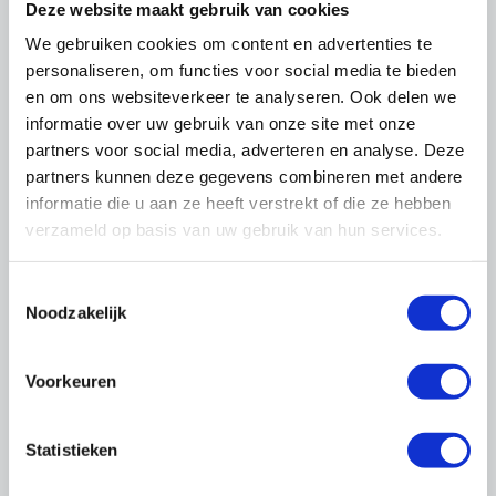
Deze website maakt gebruik van cookies
Praktische informatie
We gebruiken cookies om content en advertenties te
personaliseren, om functies voor social media te bieden
Duur
en om ons websiteverkeer te analyseren. Ook delen we
1 dag van 08.30 tot 16.00 uur
informatie over uw gebruik van onze site met onze
Aantal deelnemers
partners voor social media, adverteren en analyse. Deze
8 - 12
partners kunnen deze gegevens combineren met andere
informatie die u aan ze heeft verstrekt of die ze hebben
Voor wie?
verzameld op basis van uw gebruik van hun services.
Medewerkers die dagelijks met klanten te
maken heeft. Van de schilder/glaszetter die bij
Toestemmingsselectie
de particulier thuis komt, tot de projectleider
Noodzakelijk
die voor een woningcorporatie planmatig
onderhoud begeleidt.
Voorkeuren
Voorbereiding
Geen
Statistieken
Leervorm
Klassikaal oefenen met een trainingsacteur