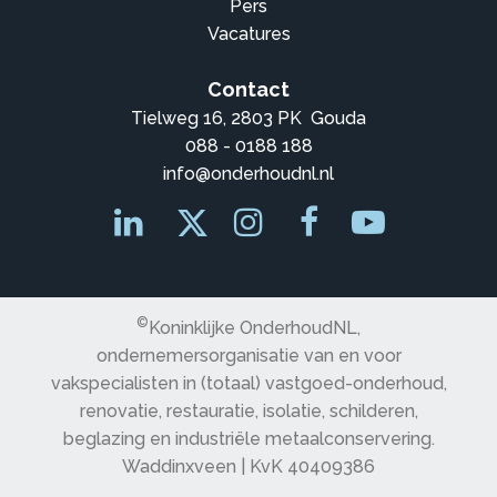
Pers
Vacatures
Contact
Tielweg 16, 2803 PK Gouda
088 - 0188 188
info@onderhoudnl.nl
©
Koninklijke OnderhoudNL,
ondernemersorganisatie van en voor
vakspecialisten in (totaal) vastgoed-onderhoud,
renovatie, restauratie, isolatie, schilderen,
beglazing en industriële metaalconservering.
Waddinxveen | KvK 40409386