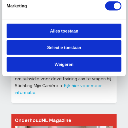
Marketing
Investering per deelnemer
Alles toestaan
Leden OnderhoudNL: €495,-
Niet-leden/aspirant-leden OnderhoudNL
Selectie toestaan
€625,-
Alle prijzen zijn exclusief 21% btw
Weigeren
Let op
: Per 1 juli 2025 is het niet meer mogelijk
om subsidie voor deze training aan te vragen bij
Stichting Mijn Carrière. >
Kijk hier voor meer
informatie
.
OnderhoudNL Magazine