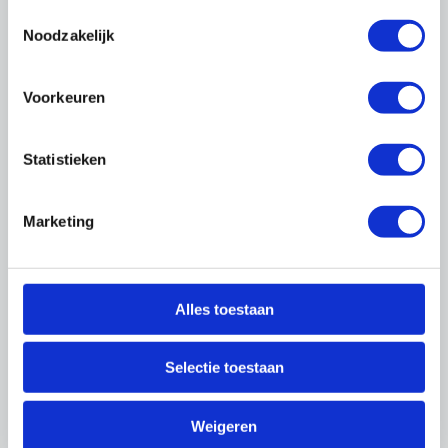
Toestemmingsselectie
088-0188 137
Noodzakelijk
trainingen@onderhoudnl.nl
Voorkeuren
Praktische informatie
Statistieken
Duur
08.30 tot 15.00 uur
Marketing
Aantal deelnemers
Maximaal 12
Voor wie?
Alles toestaan
Ondernemers, bedrijfsleiders, commercieel
medewerkers.
Selectie toestaan
Voorbereidingstijd
10 minuten voor invullen online vragenlijst
Weigeren
Leervorm