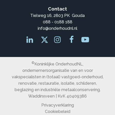
Contact
Tielweg 16, 2803 PK Gouda
088 - 0188 188
info@onderhoudnl.nl
©
Koninklijke OnderhoudNL,
ondernemersorganisatie van en voor
vakspecialisten in (totaal) vastgoed-onderhoud,
renovatie, restauratie, isolatie, schilderen,
beglazing en industriële metaalconservering.
Waddinxveen | KvK 40409386
Privacyverklaring
Cookiebeleid