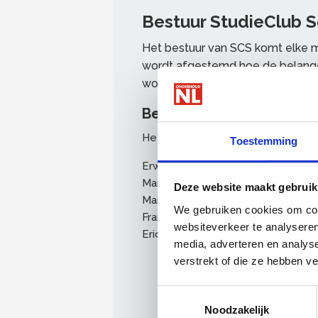
Bestuur StudieClub S
Het bestuur van SCS komt elke 
wordt afgestemd hoe de belange
worden en worden de activiteiten
Bestuursleden StudieClub
Het bestuur bestaat uit de volgen
Toestemming
Erwin Brouwer, voorzitter
Marianne Kortenbout, secretaris
Deze website maakt gebruik
Mark Hulsen, penningmeester
We gebruiken cookies om cont
Frans Dusol, lid
websiteverkeer te analyseren
Eric van Iersel, lid
media, adverteren en analys
verstrekt of die ze hebben v
Toestemmingsselectie
Noodzakelijk