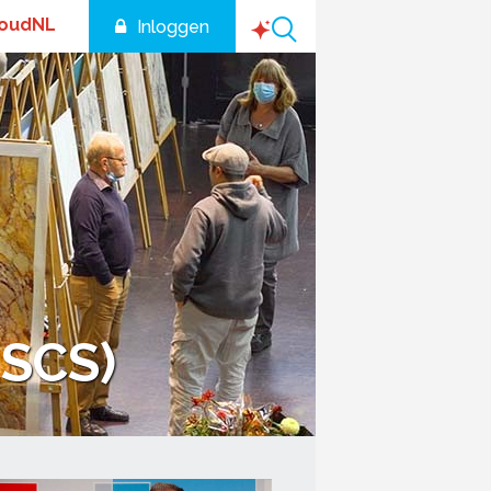
houdNL
Inloggen
(SCS)