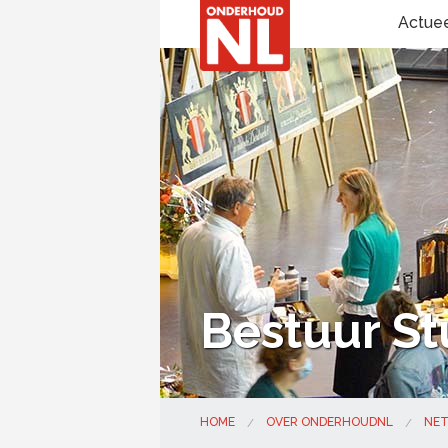
Actue
Bestuur St
HOME
OVER ONDERHOUDNL
NE