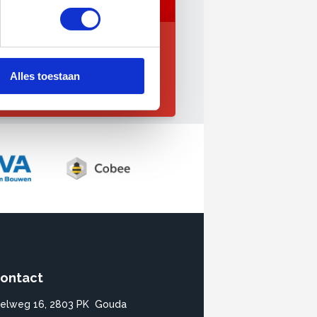
Marianne Kortenbout
Ledenadvies en
Arbeidsverhoudingen
Alles toestaan
088-0188 155
m.kortenbout@onderhoudnl.nl
ontact
ielweg 16, 2803 PK Gouda