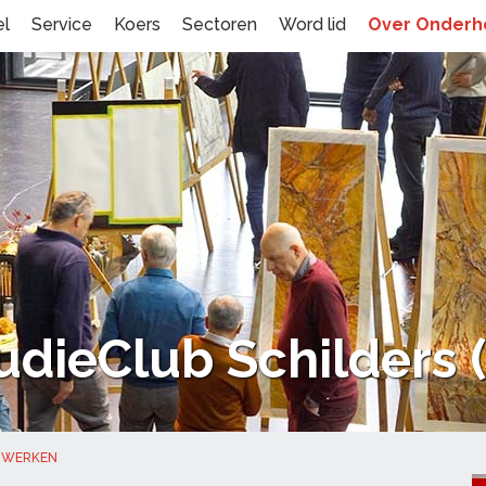
el
Service
Koers
Sectoren
Word lid
Over Onder
udieClub Schilders 
TWERKEN