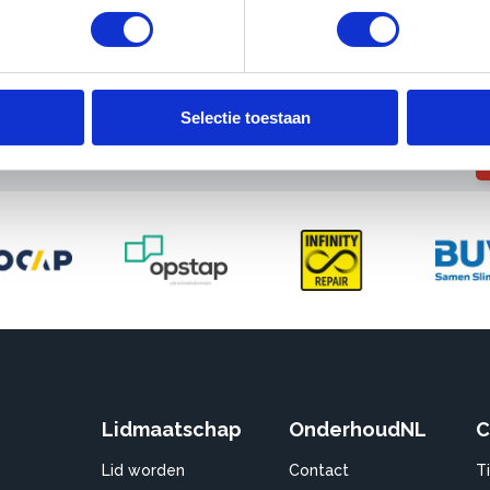
Selectie toestaan
Lidmaatschap
OnderhoudNL
C
Lid worden
Contact
T