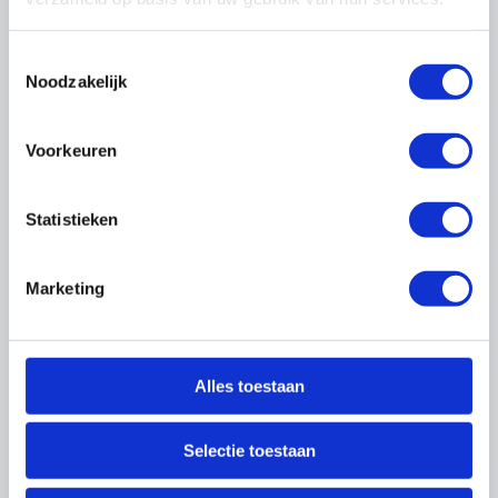
Ik heb geen inloggegevens ontvangen als
directeur / eigenaar (hoofdvestiging)
Toestemmingsselectie
Neem
contact
met ons op en wij sturen u zo
Noodzakelijk
spoedig mogelijk de inloggegevens toe.
Ik ben mijn wachtwoord of gebruikersnaam
Voorkeuren
vergeten
Bent u uw inloggegevens vergeten, dan kunt u
Statistieken
deze
hier
opnieuw opvragen.
Waarom log ik in met een persoonlijk e-
Marketing
mailadres?
U heeft een persoonlijke profielpagina, waarop
u allerlei zaken kunt instellen zoals
nieuwsbriefabonnementen, zakelijke
Alles toestaan
persoonsgegevens en instellingen voor uw
bezoek aan onze site.
Selectie toestaan
Ik ben directeur en wil een medewerker