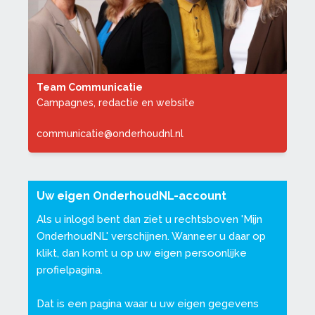
Team Communicatie
Campagnes, redactie en website
communicatie@onderhoudnl.nl
Uw eigen OnderhoudNL-account
Als u inlogd bent dan ziet u rechtsboven '
Mijn
OnderhoudNL
' verschijnen. Wanneer u daar op
klikt, dan komt u op uw eigen persoonlijke
profielpagina.
Dat is een pagina waar u uw eigen gegevens