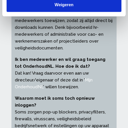
toegang tot OnderhoudNL geven. Hoe doe
Weigeren
ik dat?
In '
Mijn OnderhoudNL
' kunt u eenvoudig
medewerkers toewijzen, zodat zij altijd direct bij
downloads kunnen. Denk bijvoorbeeld hr-
medewerkers of administratie voor cao- en
werknemerszaken of projectleiders over
veiligheidsdocumenten.
Ik ben medewerker en wil graag toegang
tot OnderhoudNL. Hoe doe ik dat?
Dat kan! Vraag daarvoor even aan uw
directeur/eigenaar of deze dat in '
Mijn
OnderhoudNL
' willen toewijzen.
Waarom moet ik soms toch opnieuw
inloggen?
Soms zorgen pop-up blockers, privacyfilters,
firewalls, virusscans, veiligheidsbeleid
bedrijfsnetwerk of instellingen op uw apparaat