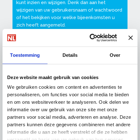
kunt inzien en wijzigen. Denk dan aan het
wijzigen van uw gebruikersnaam of wachtwoord
of het bekijken voor welke bijeenkomsten u
zich heeft aangemeld.
Ook kunt u daar uw nieuwsbriefabonnementen
beheren en andere zaken instellen.
Toestemming
Details
Over
Zorg dat uw gegevens altijd up-to-date zijn, op
die manier kunnen wij u van de juiste informatie
Deze website maakt gebruik van cookies
voorzien.
We gebruiken cookies om content en advertenties te
personaliseren, om functies voor social media te bieden
en om ons websiteverkeer te analyseren. Ook delen we
informatie over uw gebruik van onze site met onze
Meest gestelde vragen over inloggen
partners voor social media, adverteren en analyse. Deze
Heeft u problemen bij het inloggen? Wij
partners kunnen deze gegevens combineren met andere
helpen u met antwoorden op deze vragen:
informatie die u aan ze heeft verstrekt of die ze hebben
verzameld op basis van uw gebruik van hun services.