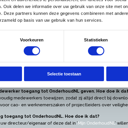
er inloggen
. Ook delen we informatie over uw gebruik van onze site met on
e. Deze partners kunnen deze gegevens combineren met andere i
oggen? Wij helpen u met antwoorden op deze vragen:
erzameld op basis van uw gebruik van hun services.
vangen als directeur / eigenaar (hoofdvestiging)
 sturen u zo spoedig mogelijk de inloggegevens toe.
Voorkeuren
Statistieken
bruikersnaam vergeten
en, dan kunt u deze
hier
opnieuw opvragen.
oonlijk e-mailadres?
agina, waarop u allerlei zaken kunt instellen zoals nieuwsbrie
Selectie toestaan
n voor uw bezoek aan onze site.
medewerker toegang tot OnderhoudNL geven. Hoe doe ik da
voudig medewerkers toewijzen, zodat zij altijd direct bij down
 voor cao- en werknemerszaken of projectleiders over veilig
ag toegang tot OnderhoudNL. Hoe doe ik dat?
 uw directeur/eigenaar of deze dat in '
Mijn OnderhoudNL
' will