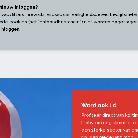
nieuw inloggen?
acyfilters, firewalls, virusscans, veiligheidsbeleid bedrijfsnetw
de cookies (het "onthoudbestandje") niet worden opgeslagen.
 inloggen.
Word ook lid
Profiteer direct van korti
lobby om nog slimmer te
een sterke sector van o
houden Nederland mooi.