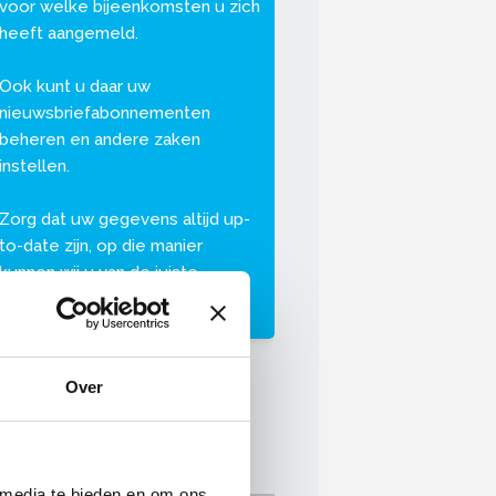
voor welke bijeenkomsten u zich
heeft aangemeld.
Ook kunt u daar uw
nieuwsbriefabonnementen
beheren en andere zaken
instellen.
Zorg dat uw gegevens altijd up-
to-date zijn, op die manier
kunnen wij u van de juiste
informatie voorzien.
Over
 media te bieden en om ons