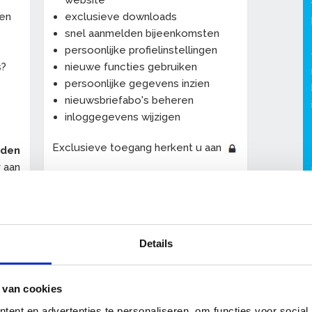
website
een
exclusieve downloads
snel aanmelden bijeenkomsten
persoonlijke profielinstellingen
s?
nieuwe functies gebruiken
persoonlijke gegevens inzien
nieuwsbriefabo's beheren
inloggegevens wijzigen
Exclusieve toegang herkent u aan
eden
r
aan
De persoonlijke profielpagina "
Mijn
OnderhoudNL
" wordt uitgebreid met
-
allerlei handige nieuwe functies.
Details
 van cookies
ent en advertenties te personaliseren, om functies voor social