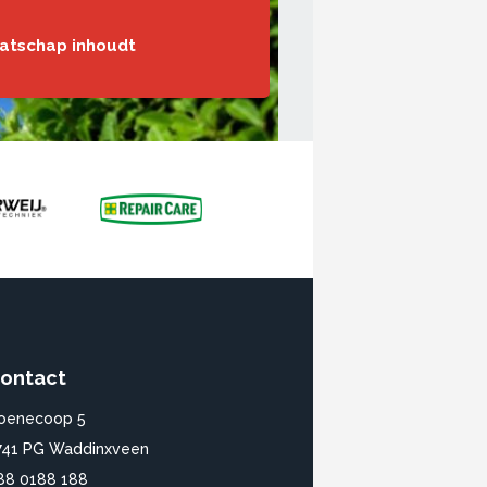
aatschap inhoudt
ontact
oenecoop 5
741 PG Waddinxveen
88 0188 188