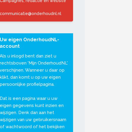
Campagnes, redactie en website
communicatie@onderhoudnl.nl
Uw eigen OnderhoudNL-
account
Als u inlogd bent dan ziet u
rechtsboven '
Mijn OnderhoudNL
'
verschijnen. Wanneer u daar op
klikt, dan komt u op uw eigen
persoonlijke profielpagina.
Dat is een pagina waar u uw
eigen gegevens kunt inzien en
wijzigen. Denk dan aan het
wijzigen van uw gebruikersnaam
of wachtwoord of het bekijken