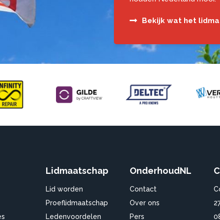
Bekijk wat het lidm
Lidmaatschap
OnderhoudNL
C
Lid worden
Contact
C
Proeflidmaatschap
Over ons
2
es
Ledenvoordelen
Pers
0