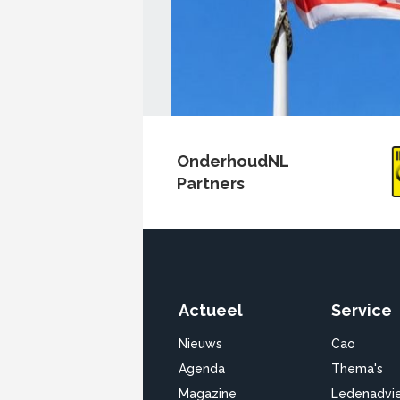
OnderhoudNL
Partners
Actueel
Service
Nieuws
Cao
Agenda
Thema's
Magazine
Ledenadvi