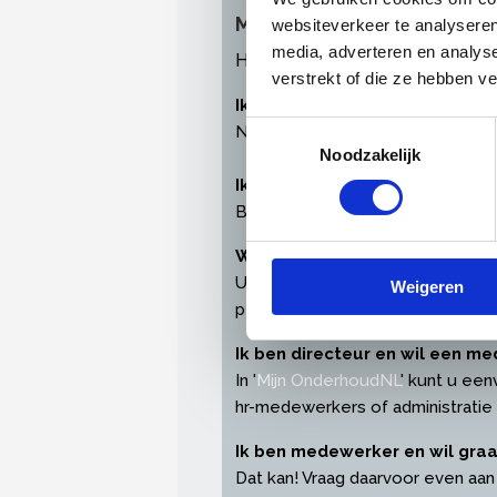
Meest gestelde vragen ov
websiteverkeer te analyseren
media, adverteren en analys
Heeft u problemen bij het inl
verstrekt of die ze hebben v
Ik heb geen inloggegevens ont
Toestemmingsselectie
Neem
contact
met ons op en wij
Noodzakelijk
Ik ben mijn wachtwoord of ge
Bent u uw inloggegevens verget
Waarom log ik in met een pers
U heeft een persoonlijke profielp
Weigeren
persoonsgegevens en instellinge
Ik ben directeur en wil een 
In '
Mijn OnderhoudNL
' kunt u een
hr-medewerkers of administratie
Ik ben medewerker en wil gra
Dat kan! Vraag daarvoor even aan