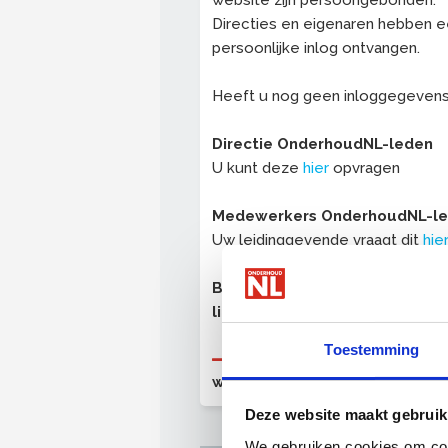
website zijn persoongebonden.
Directies en eigenaren hebben 
persoonlijke inlog ontvangen.
Heeft u nog geen inloggegeven
Directie OnderhoudNL-leden
U kunt deze
hier
opvragen
Medewerkers OnderhoudNL-l
Uw leidinggevende vraagt dit
hie
Bent u nog geen OnderhoudNL
lid?
Toestemming
OnderhoudNL (proef)lid
worden
Deze website maakt gebruik
We gebruiken cookies om cont