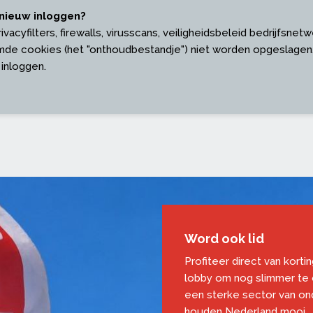
nieuw inloggen?
acyfilters, firewalls, virusscans, veiligheidsbeleid bedrijfsnetw
de cookies (het "onthoudbestandje") niet worden opgeslagen.
 inloggen.
Word ook lid
Profiteer direct van korti
lobby om nog slimmer te
een sterke sector van o
houden Nederland mooi.