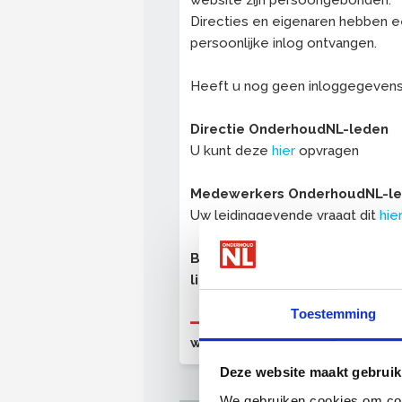
website zijn persoongebonden.
Directies en eigenaren hebben 
persoonlijke inlog ontvangen.
Heeft u nog geen inloggegeven
Directie OnderhoudNL-leden
U kunt deze
hier
opvragen
Medewerkers OnderhoudNL-l
Uw leidinggevende vraagt dit
hie
Bent u nog geen OnderhoudNL
lid?
Toestemming
OnderhoudNL (proef)lid
worden
Deze website maakt gebruik
We gebruiken cookies om cont