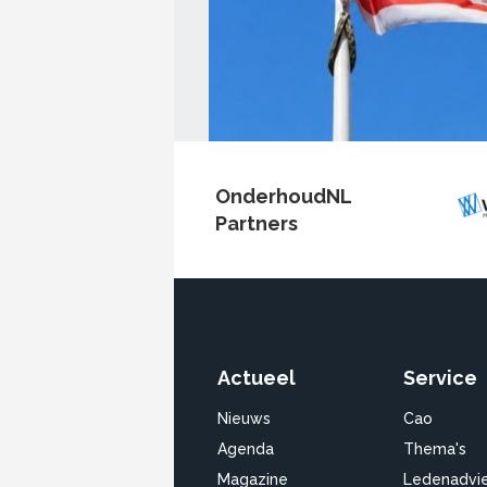
OnderhoudNL
Partners
Actueel
Service
Nieuws
Cao
Agenda
Thema's
Magazine
Ledenadvi