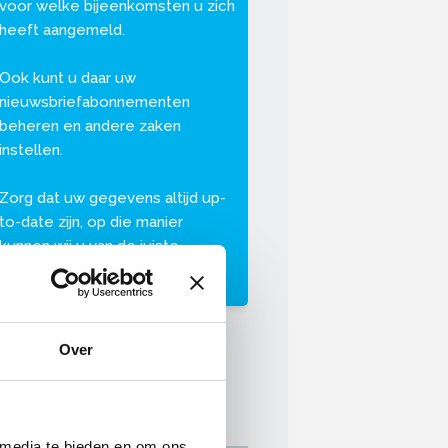
voor welke bijeenkomsten u zich
heeft aangemeld.
Ook kunt u daar uw
nieuwsbriefabonnementen
beheren en andere zaken
instellen.
Zorg dat uw gegevens altijd up-
to-date zijn, op die manier
kunnen wij u van de juiste
informatie voorzien.
Over
 media te bieden en om ons