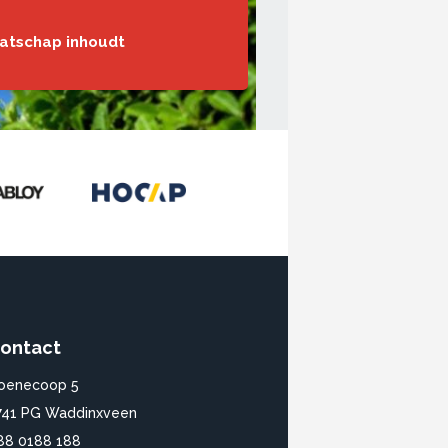
aatschap inhoudt
ontact
oenecoop 5
741 PG Waddinxveen
88 0188 188