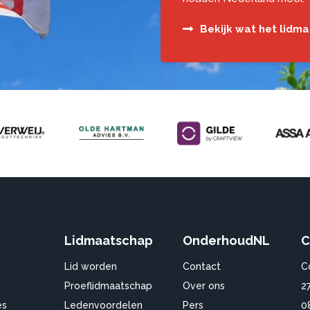
Bekijk wat het lidm
Lidmaatschap
OnderhoudNL
C
Lid worden
Contact
C
Proeflidmaatschap
Over ons
2
es
Ledenvoordelen
Pers
0