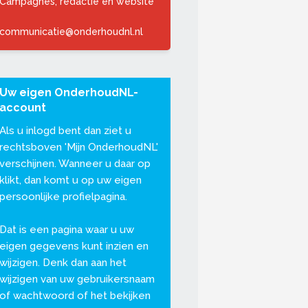
Campagnes, redactie en website
communicatie@onderhoudnl.nl
Uw eigen OnderhoudNL-
account
Als u inlogd bent dan ziet u
rechtsboven '
Mijn OnderhoudNL
'
verschijnen. Wanneer u daar op
klikt, dan komt u op uw eigen
persoonlijke profielpagina.
Dat is een pagina waar u uw
eigen gegevens kunt inzien en
wijzigen. Denk dan aan het
wijzigen van uw gebruikersnaam
of wachtwoord of het bekijken