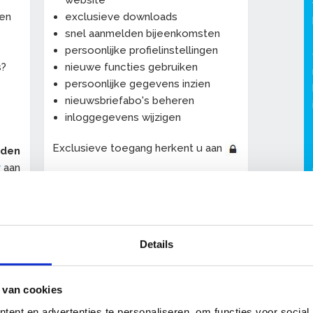
website
een
exclusieve downloads
snel aanmelden bijeenkomsten
persoonlijke profielinstellingen
s?
nieuwe functies gebruiken
persoonlijke gegevens inzien
nieuwsbriefabo's beheren
inloggegevens wijzigen
Exclusieve toegang herkent u aan
eden
r
aan
De persoonlijke profielpagina "
Mijn
OnderhoudNL
" wordt uitgebreid met
-
allerlei handige nieuwe functies.
Details
 van cookies
ent en advertenties te personaliseren, om functies voor social