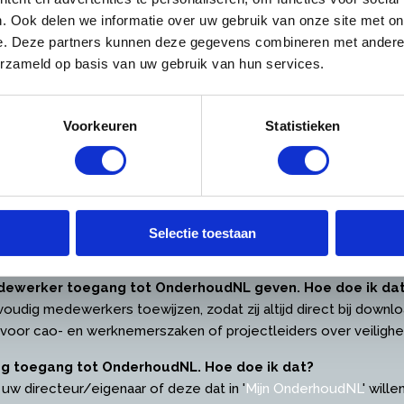
er inloggen
. Ook delen we informatie over uw gebruik van onze site met on
e. Deze partners kunnen deze gegevens combineren met andere i
oggen? Wij helpen u met antwoorden op deze vragen:
erzameld op basis van uw gebruik van hun services.
vangen als directeur / eigenaar (hoofdvestiging)
 sturen u zo spoedig mogelijk de inloggegevens toe.
Voorkeuren
Statistieken
bruikersnaam vergeten
en, dan kunt u deze
hier
opnieuw opvragen.
oonlijk e-mailadres?
agina, waarop u allerlei zaken kunt instellen zoals nieuwsbrie
Selectie toestaan
n voor uw bezoek aan onze site.
medewerker toegang tot OnderhoudNL geven. Hoe doe ik da
voudig medewerkers toewijzen, zodat zij altijd direct bij down
 voor cao- en werknemerszaken of projectleiders over veilig
ag toegang tot OnderhoudNL. Hoe doe ik dat?
 uw directeur/eigenaar of deze dat in '
Mijn OnderhoudNL
' will