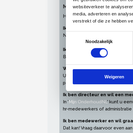
Meest gestelde vragen ov
websiteverkeer te analyseren
media, adverteren en analys
Heeft u problemen bij het inl
verstrekt of die ze hebben v
Ik heb geen inloggegevens ont
Toestemmingsselectie
Neem
contact
met ons op en wij
Noodzakelijk
Ik ben mijn wachtwoord of ge
Bent u uw inloggegevens verget
Waarom log ik in met een pers
U heeft een persoonlijke profielp
Weigeren
persoonsgegevens en instellinge
Ik ben directeur en wil een 
In '
Mijn OnderhoudNL
' kunt u een
hr-medewerkers of administratie
Ik ben medewerker en wil gra
Dat kan! Vraag daarvoor even aan