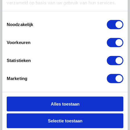
Ik heb geen inloggegevens ontvangen als
verzameld op basis van uw gebruik van hun services.
directeur / eigenaar (hoofdvestiging)
Neem
contact
met ons op en wij sturen u zo
Toestemmingsselectie
spoedig mogelijk de inloggegevens toe.
Noodzakelijk
Ik ben mijn wachtwoord of gebruikersnaam
Voorkeuren
vergeten
Bent u uw inloggegevens vergeten, dan kunt u
deze
hier
opnieuw opvragen.
Statistieken
Waarom log ik in met een persoonlijk e-
mailadres?
Marketing
U heeft een persoonlijke profielpagina, waarop
u allerlei zaken kunt instellen zoals
nieuwsbriefabonnementen, zakelijke
Alles toestaan
persoonsgegevens en instellingen voor uw
bezoek aan onze site.
Selectie toestaan
Ik ben directeur en wil een medewerker