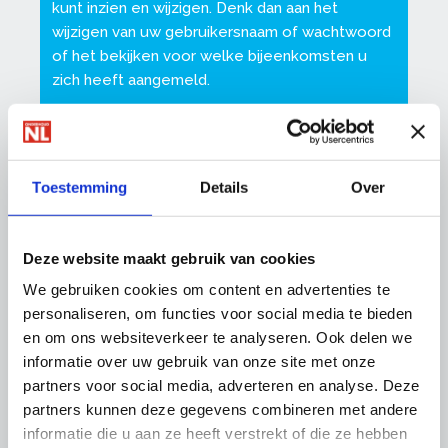
kunt inzien en wijzigen. Denk dan aan het
wijzigen van uw gebruikersnaam of wachtwoord
of het bekijken voor welke bijeenkomsten u
zich heeft aangemeld.
Ook kunt u daar uw nieuwsbriefabonnementen
beheren en andere zaken instellen.
Toestemming
Details
Over
Zorg dat uw gegevens altijd up-to-date zijn, op
die manier kunnen wij u van de juiste informatie
voorzien.
Deze website maakt gebruik van cookies
We gebruiken cookies om content en advertenties te
personaliseren, om functies voor social media te bieden
en om ons websiteverkeer te analyseren. Ook delen we
Meest gestelde vragen over inloggen
informatie over uw gebruik van onze site met onze
partners voor social media, adverteren en analyse. Deze
Heeft u problemen bij het inloggen? Wij
partners kunnen deze gegevens combineren met andere
helpen u met antwoorden op deze vragen:
informatie die u aan ze heeft verstrekt of die ze hebben