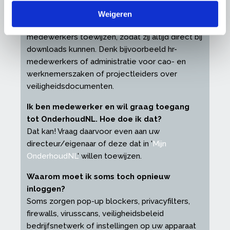
toegang tot OnderhoudNL geven. Hoe doe
ik dat?
Weigeren
In '
Mijn OnderhoudNL
' kunt u eenvoudig
medewerkers toewijzen, zodat zij altijd direct bij
downloads kunnen. Denk bijvoorbeeld hr-
medewerkers of administratie voor cao- en
werknemerszaken of projectleiders over
veiligheidsdocumenten.
Ik ben medewerker en wil graag toegang
tot OnderhoudNL. Hoe doe ik dat?
Dat kan! Vraag daarvoor even aan uw
directeur/eigenaar of deze dat in '
Mijn
OnderhoudNL
' willen toewijzen.
Waarom moet ik soms toch opnieuw
inloggen?
Soms zorgen pop-up blockers, privacyfilters,
firewalls, virusscans, veiligheidsbeleid
bedrijfsnetwerk of instellingen op uw apparaat