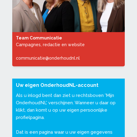
Team Communicatie
Campagnes, redactie en website
communicatie@onderhoudnl.nl
Uw eigen OnderhoudNL-account
Als u inlogd bent dan ziet u rechtsboven '
Mijn
OnderhoudNL
' verschijnen. Wanneer u daar op
klikt, dan komt u op uw eigen persoonlijke
profielpagina.
Dat is een pagina waar u uw eigen gegevens