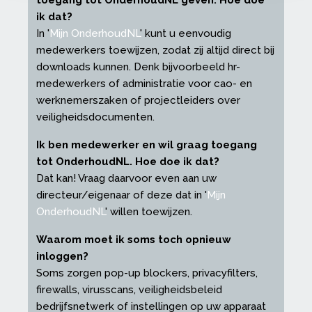
toegang tot OnderhoudNL geven. Hoe doe
ik dat?
In '
Mijn OnderhoudNL
' kunt u eenvoudig
medewerkers toewijzen, zodat zij altijd direct bij
downloads kunnen. Denk bijvoorbeeld hr-
medewerkers of administratie voor cao- en
werknemerszaken of projectleiders over
veiligheidsdocumenten.
Ik ben medewerker en wil graag toegang
tot OnderhoudNL. Hoe doe ik dat?
Dat kan! Vraag daarvoor even aan uw
directeur/eigenaar of deze dat in '
Mijn
OnderhoudNL
' willen toewijzen.
Waarom moet ik soms toch opnieuw
inloggen?
Soms zorgen pop-up blockers, privacyfilters,
firewalls, virusscans, veiligheidsbeleid
bedrijfsnetwerk of instellingen op uw apparaat