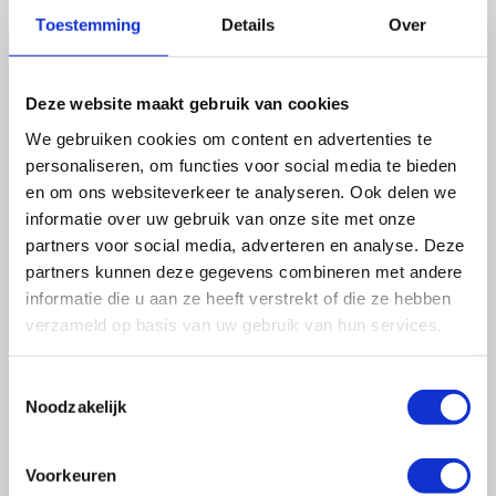
kunt inzien en wijzigen. Denk dan aan het
Toestemming
Details
Over
wijzigen van uw gebruikersnaam of wachtwoord
of het bekijken voor welke bijeenkomsten u
zich heeft aangemeld.
Deze website maakt gebruik van cookies
We gebruiken cookies om content en advertenties te
Ook kunt u daar uw nieuwsbriefabonnementen
personaliseren, om functies voor social media te bieden
beheren en andere zaken instellen.
en om ons websiteverkeer te analyseren. Ook delen we
informatie over uw gebruik van onze site met onze
Zorg dat uw gegevens altijd up-to-date zijn, op
partners voor social media, adverteren en analyse. Deze
die manier kunnen wij u van de juiste informatie
partners kunnen deze gegevens combineren met andere
voorzien.
informatie die u aan ze heeft verstrekt of die ze hebben
verzameld op basis van uw gebruik van hun services.
Toestemmingsselectie
Meest gestelde vragen over inloggen
Noodzakelijk
Heeft u problemen bij het inloggen? Wij
helpen u met antwoorden op deze vragen:
Voorkeuren