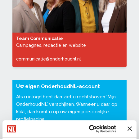
Team Communicatie
Campagnes, redactie en website
communicatie@onderhoudnl.nl
Uw eigen OnderhoudNL-account
Als u inlogd bent dan ziet u rechtsboven '
Mijn
OnderhoudNL
' verschijnen. Wanneer u daar op
klikt, dan komt u op uw eigen persoonlijke
profielpagina.
Dat is een pagina waar u uw eigen gegevens