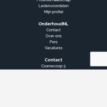
Ledenvoordelen
Mijn profiel
OnderhoudNL
Contact
Over ons
Pers
Vacatures
Contact
Coenecoop 5
2741 PG Waddinxveen
088 0188 188
info@onderhoudnl.nl