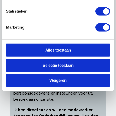
Ik heb geen inloggegevens ontvangen als
directeur / eigenaar (hoofdvestiging)
Statistieken
Neem
contact
met ons op en wij sturen u zo
spoedig mogelijk de inloggegevens toe.
Marketing
Ik ben mijn wachtwoord of gebruikersnaam
vergeten
Bent u uw inloggegevens vergeten, dan kunt u
Alles toestaan
deze
hier
opnieuw opvragen.
Waarom log ik in met een persoonlijk e-
Selectie toestaan
mailadres?
U heeft een persoonlijke profielpagina, waarop
Weigeren
u allerlei zaken kunt instellen zoals
nieuwsbriefabonnementen, zakelijke
persoonsgegevens en instellingen voor uw
bezoek aan onze site.
Ik ben directeur en wil een medewerker