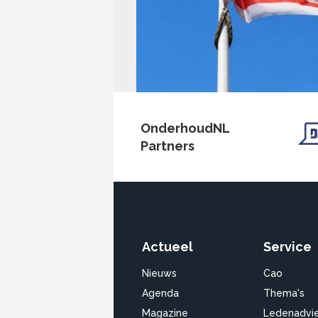
OnderhoudNL
Partners
Actueel
Service
Nieuws
Cao
Agenda
Thema's
Magazine
Ledenadvi