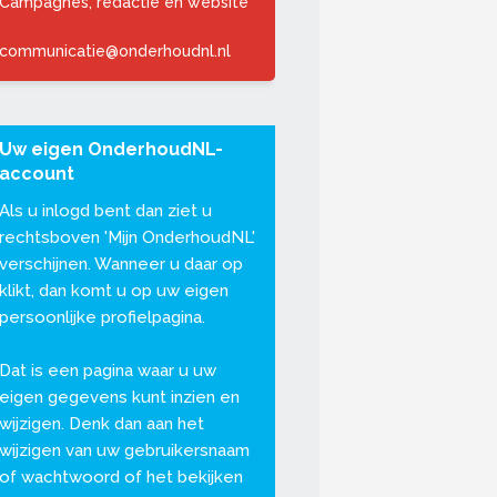
Campagnes, redactie en website
communicatie@onderhoudnl.nl
Uw eigen OnderhoudNL-
account
Als u inlogd bent dan ziet u
rechtsboven '
Mijn OnderhoudNL
'
verschijnen. Wanneer u daar op
klikt, dan komt u op uw eigen
persoonlijke profielpagina.
Dat is een pagina waar u uw
eigen gegevens kunt inzien en
wijzigen. Denk dan aan het
wijzigen van uw gebruikersnaam
of wachtwoord of het bekijken