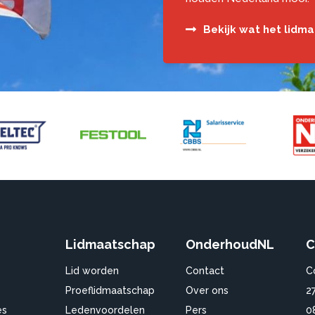
Bekijk wat het lidm
Lidmaatschap
OnderhoudNL
C
Lid worden
Contact
C
Proeflidmaatschap
Over ons
2
es
Ledenvoordelen
Pers
0