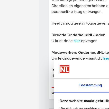
website zijn persoongebonden.
Directies en eigenaren hebben 
persoonlijke inlog ontvangen.
Heeft u nog geen inloggegeven
Directie OnderhoudNL-leden
U kunt deze
hier
opvragen
Medewerkers OnderhoudNL-l
Uw leidinggevende vraagt dit
hie
Bent u nog geen OnderhoudNL
lid?
Toestemming
OnderhoudNL (proef)lid
worden
Deze website maakt gebruik
We gebruiken cookies om cont