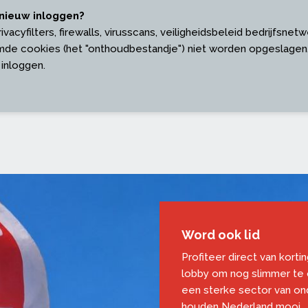
nieuw inloggen?
acyfilters, firewalls, virusscans, veiligheidsbeleid bedrijfsnetw
de cookies (het "onthoudbestandje") niet worden opgeslagen.
 inloggen.
Word ook lid
Profiteer direct van korti
lobby om nog slimmer te
een sterke sector van o
houden Nederland mooi.