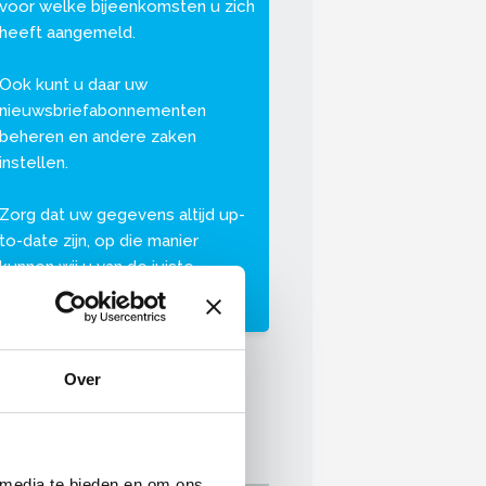
voor welke bijeenkomsten u zich
heeft aangemeld.
Ook kunt u daar uw
nieuwsbriefabonnementen
beheren en andere zaken
instellen.
Zorg dat uw gegevens altijd up-
to-date zijn, op die manier
kunnen wij u van de juiste
informatie voorzien.
Over
 media te bieden en om ons