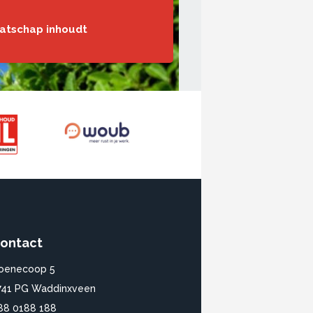
aatschap inhoudt
ontact
oenecoop 5
741 PG Waddinxveen
88 0188 188