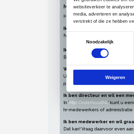
Meest gestelde vragen ov
websiteverkeer te analyseren
media, adverteren en analys
Heeft u problemen bij het inl
verstrekt of die ze hebben v
Ik heb geen inloggegevens ont
Toestemmingsselectie
Neem
contact
met ons op en wij
Noodzakelijk
Ik ben mijn wachtwoord of ge
Bent u uw inloggegevens verget
Waarom log ik in met een pers
U heeft een persoonlijke profielp
Weigeren
persoonsgegevens en instellinge
Ik ben directeur en wil een 
In '
Mijn OnderhoudNL
' kunt u een
hr-medewerkers of administratie
Ik ben medewerker en wil gra
Dat kan! Vraag daarvoor even aan