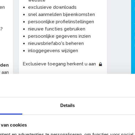
website
een
exclusieve downloads
snel aanmelden bijeenkomsten
persoonlijke profielinstellingen
s?
nieuwe functies gebruiken
persoonlijke gegevens inzien
nieuwsbriefabo's beheren
inloggegevens wijzigen
Exclusieve toegang herkent u aan
eden
r
aan
De persoonlijke profielpagina "
Mijn
OnderhoudNL
" wordt uitgebreid met
-
allerlei handige nieuwe functies.
Details
 van cookies
ent en advertenties te personaliseren, om functies voor social