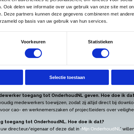
er inloggen
. Ook delen we informatie over uw gebruik van onze site met on
e. Deze partners kunnen deze gegevens combineren met andere i
oggen? Wij helpen u met antwoorden op deze vragen:
erzameld op basis van uw gebruik van hun services.
vangen als directeur / eigenaar (hoofdvestiging)
 sturen u zo spoedig mogelijk de inloggegevens toe.
Voorkeuren
Statistieken
bruikersnaam vergeten
en, dan kunt u deze
hier
opnieuw opvragen.
oonlijk e-mailadres?
agina, waarop u allerlei zaken kunt instellen zoals nieuwsbrie
Selectie toestaan
n voor uw bezoek aan onze site.
medewerker toegang tot OnderhoudNL geven. Hoe doe ik da
voudig medewerkers toewijzen, zodat zij altijd direct bij down
 voor cao- en werknemerszaken of projectleiders over veilig
ag toegang tot OnderhoudNL. Hoe doe ik dat?
 uw directeur/eigenaar of deze dat in '
Mijn OnderhoudNL
' will