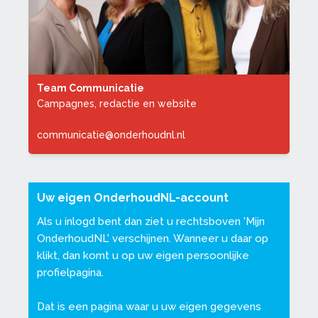
Team Communicatie
Campagnes, redactie en website
communicatie@onderhoudnl.nl
Uw eigen OnderhoudNL-account
Als u inlogd bent dan ziet u rechtsboven '
Mijn
OnderhoudNL
' verschijnen. Wanneer u daar op
klikt, dan komt u op uw eigen persoonlijke
profielpagina.
Dat is een pagina waar u uw eigen gegevens