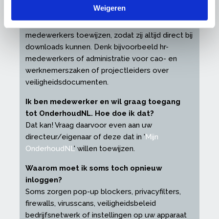
toegang tot OnderhoudNL geven. Hoe doe
Weigeren
ik dat?
In '
Mijn OnderhoudNL
' kunt u eenvoudig
medewerkers toewijzen, zodat zij altijd direct bij
downloads kunnen. Denk bijvoorbeeld hr-
medewerkers of administratie voor cao- en
werknemerszaken of projectleiders over
veiligheidsdocumenten.
Ik ben medewerker en wil graag toegang
tot OnderhoudNL. Hoe doe ik dat?
Dat kan! Vraag daarvoor even aan uw
directeur/eigenaar of deze dat in '
Mijn
OnderhoudNL
' willen toewijzen.
Waarom moet ik soms toch opnieuw
inloggen?
Soms zorgen pop-up blockers, privacyfilters,
firewalls, virusscans, veiligheidsbeleid
bedrijfsnetwerk of instellingen op uw apparaat