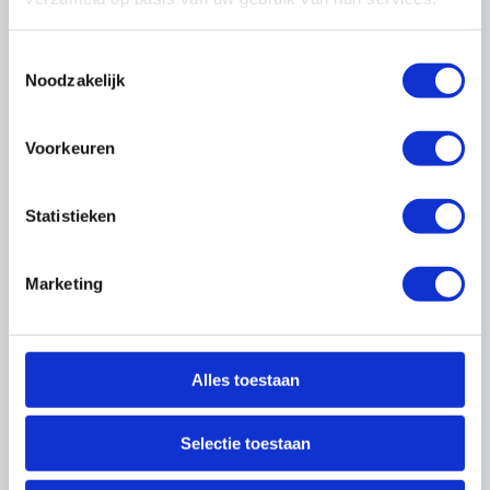
Ik heb geen inloggegevens ontvangen als
directeur / eigenaar (hoofdvestiging)
Toestemmingsselectie
Neem
contact
met ons op en wij sturen u zo
Noodzakelijk
spoedig mogelijk de inloggegevens toe.
Ik ben mijn wachtwoord of gebruikersnaam
Voorkeuren
vergeten
Bent u uw inloggegevens vergeten, dan kunt u
Statistieken
deze
hier
opnieuw opvragen.
Waarom log ik in met een persoonlijk e-
Marketing
mailadres?
U heeft een persoonlijke profielpagina, waarop
u allerlei zaken kunt instellen zoals
nieuwsbriefabonnementen, zakelijke
Alles toestaan
persoonsgegevens en instellingen voor uw
bezoek aan onze site.
Selectie toestaan
Ik ben directeur en wil een medewerker