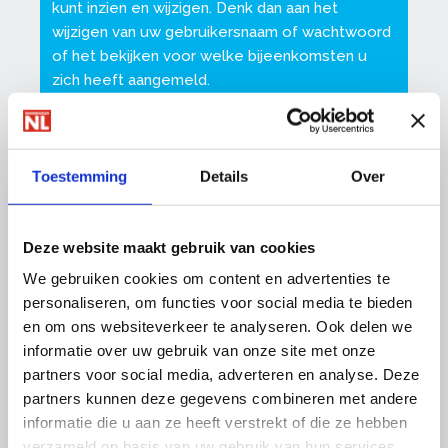
kunt inzien en wijzigen. Denk dan aan het
wijzigen van uw gebruikersnaam of wachtwoord
of het bekijken voor welke bijeenkomsten u
zich heeft aangemeld.
Ook kunt u daar uw nieuwsbriefabonnementen
beheren en andere zaken instellen.
Toestemming
Details
Over
Zorg dat uw gegevens altijd up-to-date zijn, op
die manier kunnen wij u van de juiste informatie
Deze website maakt gebruik van cookies
voorzien.
We gebruiken cookies om content en advertenties te
personaliseren, om functies voor social media te bieden
en om ons websiteverkeer te analyseren. Ook delen we
informatie over uw gebruik van onze site met onze
Meest gestelde vragen over inloggen
partners voor social media, adverteren en analyse. Deze
Heeft u problemen bij het inloggen? Wij
partners kunnen deze gegevens combineren met andere
helpen u met antwoorden op deze vragen:
informatie die u aan ze heeft verstrekt of die ze hebben
verzameld op basis van uw gebruik van hun services.