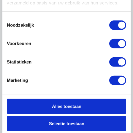
Ik heb geen inloggegevens ontvangen als
verzameld op basis van uw gebruik van hun services.
directeur / eigenaar (hoofdvestiging)
Neem
contact
met ons op en wij sturen u zo
Toestemmingsselectie
spoedig mogelijk de inloggegevens toe.
Noodzakelijk
Ik ben mijn wachtwoord of gebruikersnaam
Voorkeuren
vergeten
Bent u uw inloggegevens vergeten, dan kunt u
deze
hier
opnieuw opvragen.
Statistieken
Waarom log ik in met een persoonlijk e-
mailadres?
Marketing
U heeft een persoonlijke profielpagina, waarop
u allerlei zaken kunt instellen zoals
nieuwsbriefabonnementen, zakelijke
Alles toestaan
persoonsgegevens en instellingen voor uw
bezoek aan onze site.
Selectie toestaan
Ik ben directeur en wil een medewerker