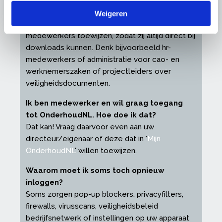
toegang tot OnderhoudNL geven. Hoe doe
ik dat?
Weigeren
In '
Mijn OnderhoudNL
' kunt u eenvoudig
medewerkers toewijzen, zodat zij altijd direct bij
downloads kunnen. Denk bijvoorbeeld hr-
medewerkers of administratie voor cao- en
werknemerszaken of projectleiders over
veiligheidsdocumenten.
Ik ben medewerker en wil graag toegang
tot OnderhoudNL. Hoe doe ik dat?
Dat kan! Vraag daarvoor even aan uw
directeur/eigenaar of deze dat in '
Mijn
OnderhoudNL
' willen toewijzen.
Waarom moet ik soms toch opnieuw
inloggen?
Soms zorgen pop-up blockers, privacyfilters,
firewalls, virusscans, veiligheidsbeleid
bedrijfsnetwerk of instellingen op uw apparaat