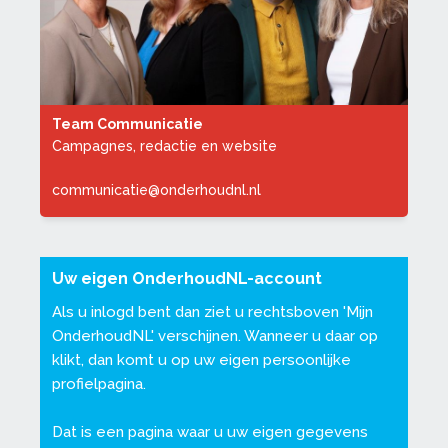
Team Communicatie
Campagnes, redactie en website
communicatie@onderhoudnl.nl
Uw eigen OnderhoudNL-account
Als u inlogd bent dan ziet u rechtsboven '
Mijn
OnderhoudNL
' verschijnen. Wanneer u daar op
klikt, dan komt u op uw eigen persoonlijke
profielpagina.
Dat is een pagina waar u uw eigen gegevens