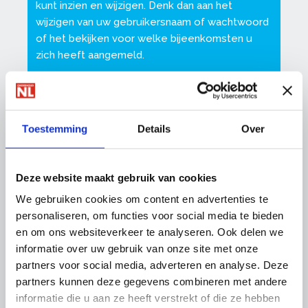
kunt inzien en wijzigen. Denk dan aan het
wijzigen van uw gebruikersnaam of wachtwoord
of het bekijken voor welke bijeenkomsten u
zich heeft aangemeld.
Ook kunt u daar uw nieuwsbriefabonnementen
beheren en andere zaken instellen.
Toestemming
Details
Over
Zorg dat uw gegevens altijd up-to-date zijn, op
die manier kunnen wij u van de juiste informatie
voorzien.
Deze website maakt gebruik van cookies
We gebruiken cookies om content en advertenties te
personaliseren, om functies voor social media te bieden
en om ons websiteverkeer te analyseren. Ook delen we
Meest gestelde vragen over inloggen
informatie over uw gebruik van onze site met onze
partners voor social media, adverteren en analyse. Deze
Heeft u problemen bij het inloggen? Wij
partners kunnen deze gegevens combineren met andere
helpen u met antwoorden op deze vragen:
informatie die u aan ze heeft verstrekt of die ze hebben