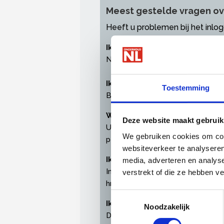
Meest gestelde vragen ov
Heeft u problemen bij het inl
Ik heb geen inloggegevens ont
Neem
contact
met ons op en wij
Ik ben mijn wachtwoord of ge
Toestemming
Bent u uw inloggegevens verget
Waarom log ik in met een pers
Deze website maakt gebruik
U heeft een persoonlijke profielp
We gebruiken cookies om cont
persoonsgegevens en instellinge
websiteverkeer te analyseren
Ik ben directeur en wil een 
media, adverteren en analys
In '
Mijn OnderhoudNL
' kunt u een
verstrekt of die ze hebben v
hr-medewerkers of administratie
Toestemmingsselectie
Ik ben medewerker en wil gra
Noodzakelijk
Dat kan! Vraag daarvoor even aan