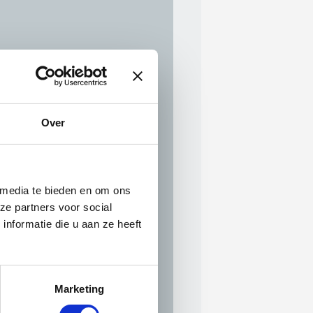
Over
fabonnementen, zakelijke
 media te bieden en om ons
ze partners voor social
t?
nformatie die u aan ze heeft
loads kunnen. Denk bijvoorbeeld
heidsdocumenten.
Marketing
en toewijzen.