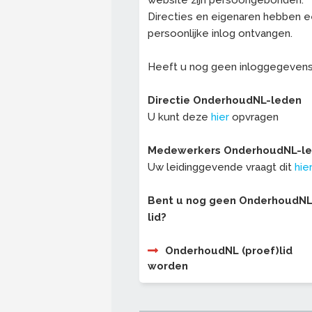
website zijn persoongebonden.
Directies en eigenaren hebben 
persoonlijke inlog ontvangen.
Heeft u nog geen inloggegeven
Directie OnderhoudNL-leden
U kunt deze
hier
opvragen
Medewerkers OnderhoudNL-l
Uw leidinggevende vraagt dit
hie
Bent u nog geen OnderhoudNL
lid?
OnderhoudNL (proef)lid
worden