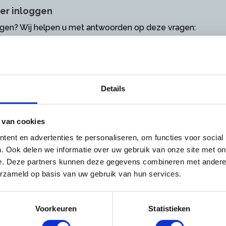
er inloggen
oggen? Wij helpen u met antwoorden op deze vragen:
vangen als directeur / eigenaar (hoofdvestiging)
 sturen u zo spoedig mogelijk de inloggegevens toe.
bruikersnaam vergeten
Details
en, dan kunt u deze
hier
opnieuw opvragen.
oonlijk e-mailadres?
 van cookies
agina, waarop u allerlei zaken kunt instellen zoals nieuwsbrie
ent en advertenties te personaliseren, om functies voor social
n voor uw bezoek aan onze site.
. Ook delen we informatie over uw gebruik van onze site met on
medewerker toegang tot OnderhoudNL geven. Hoe doe ik da
e. Deze partners kunnen deze gegevens combineren met andere i
voudig medewerkers toewijzen, zodat zij altijd direct bij down
erzameld op basis van uw gebruik van hun services.
 voor cao- en werknemerszaken of projectleiders over veilig
ag toegang tot OnderhoudNL. Hoe doe ik dat?
Voorkeuren
Statistieken
 uw directeur/eigenaar of deze dat in '
Mijn OnderhoudNL
' will