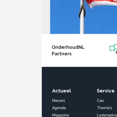
OnderhoudNL
Partners
Actueel
Service
Nieuws
Cao
Agenda
Thema's
Magazine
Ledenadvi