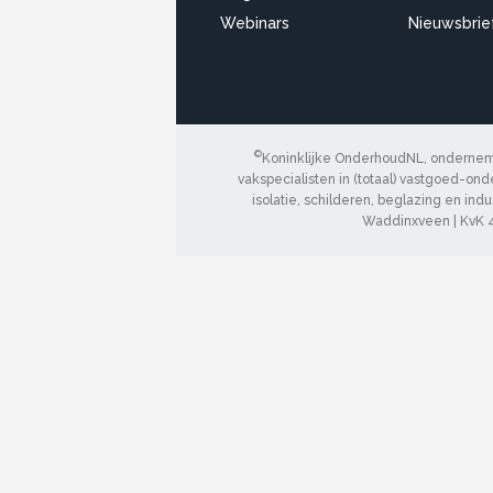
Webinars
Nieuwsbrie
©
Koninklijke OnderhoudNL, onderneme
vakspecialisten in (totaal) vastgoed-onde
isolatie, schilderen, beglazing en ind
Waddinxveen | KvK