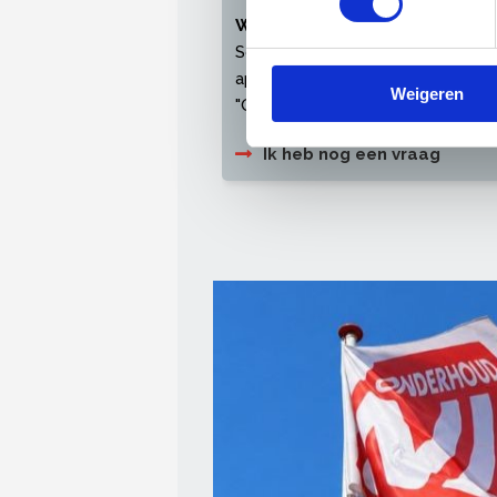
Waarom moet ik soms toch op
Soms zorgen pop-up blockers, priv
apparaat ervoor dat uw zogenaam
Weigeren
"Onthouden" aan te vinken bij het
Ik heb nog een vraag