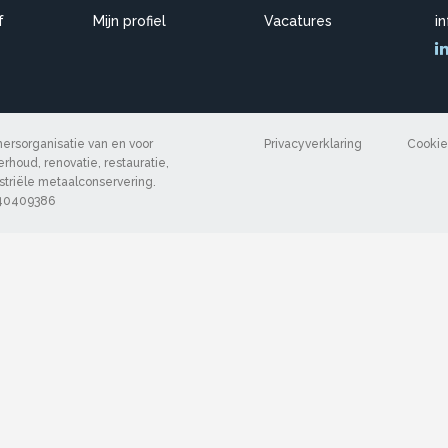
f
Mijn profiel
Vacatures
i
rsorganisatie van en voor
Privacyverklaring
Cookie
rhoud, renovatie, restauratie,
ustriële metaalconservering.
 40409386