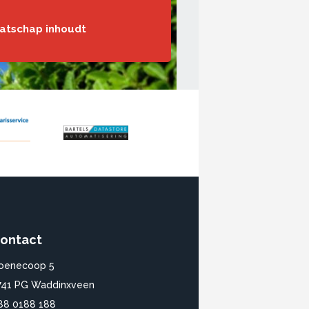
aatschap inhoudt
ontact
oenecoop 5
741 PG Waddinxveen
88 0188 188