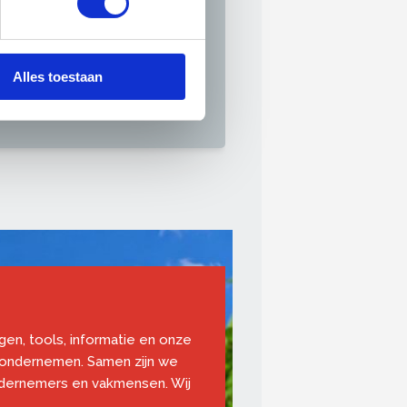
erk of instellingen op uw
 Wat kan helpen is om de optie
Alles toestaan
ngen, tools, informatie en onze
 ondernemen. Samen zijn we
ndernemers en vakmensen. Wij