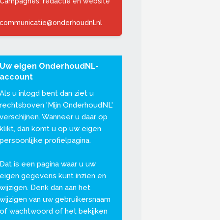
Campagnes, redactie en website
communicatie@onderhoudnl.nl
Uw eigen OnderhoudNL-
account
Als u inlogd bent dan ziet u
rechtsboven '
Mijn OnderhoudNL
'
verschijnen. Wanneer u daar op
klikt, dan komt u op uw eigen
persoonlijke profielpagina.
Dat is een pagina waar u uw
eigen gegevens kunt inzien en
wijzigen. Denk dan aan het
wijzigen van uw gebruikersnaam
of wachtwoord of het bekijken