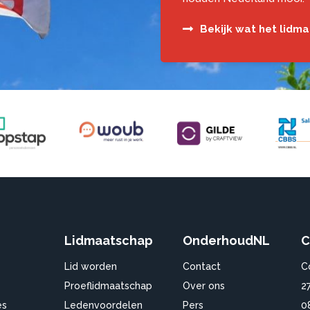
Bekijk wat het lidm
Lidmaatschap
OnderhoudNL
C
Lid worden
Contact
C
Proeflidmaatschap
Over ons
2
es
Ledenvoordelen
Pers
0