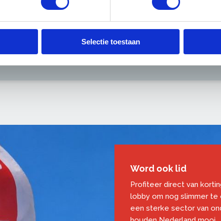
nieuw inloggen?
acyfilters, firewalls, virusscans, veiligheidsbeleid bedrijfsnetw
de cookies (het "onthoudbestandje") niet worden opgeslagen.
Selectie toestaan
 inloggen.
Word ook lid
Profiteer direct van korti
lobby om nog slimmer te
een sterke sector van o
houden Nederland mooi.