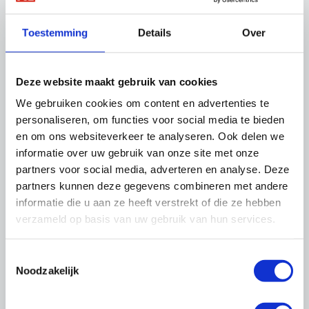
kunt inzien en wijzigen. Denk dan aan het
wijzigen van uw gebruikersnaam of wachtwoord
Toestemming
Details
Over
of het bekijken voor welke bijeenkomsten u
zich heeft aangemeld.
Deze website maakt gebruik van cookies
Ook kunt u daar uw nieuwsbriefabonnementen
We gebruiken cookies om content en advertenties te
beheren en andere zaken instellen.
personaliseren, om functies voor social media te bieden
en om ons websiteverkeer te analyseren. Ook delen we
Zorg dat uw gegevens altijd up-to-date zijn, op
informatie over uw gebruik van onze site met onze
die manier kunnen wij u van de juiste informatie
partners voor social media, adverteren en analyse. Deze
voorzien.
partners kunnen deze gegevens combineren met andere
informatie die u aan ze heeft verstrekt of die ze hebben
verzameld op basis van uw gebruik van hun services.
Meest gestelde vragen over inloggen
Toestemmingsselectie
Heeft u problemen bij het inloggen? Wij
Noodzakelijk
helpen u met antwoorden op deze vragen: