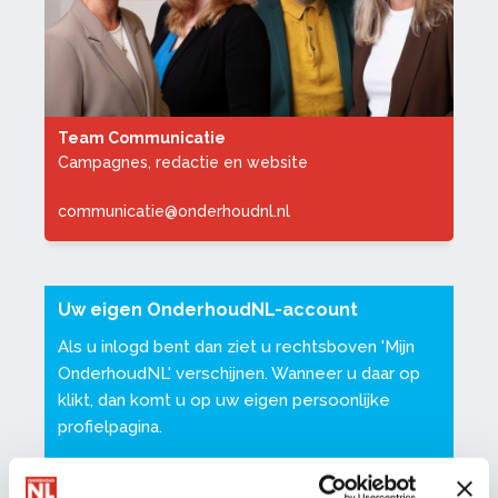
Team Communicatie
Campagnes, redactie en website
communicatie@onderhoudnl.nl
Uw eigen OnderhoudNL-account
Als u inlogd bent dan ziet u rechtsboven '
Mijn
OnderhoudNL
' verschijnen. Wanneer u daar op
klikt, dan komt u op uw eigen persoonlijke
profielpagina.
Dat is een pagina waar u uw eigen gegevens