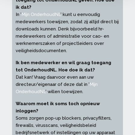
toegang tot OnderhoudNL geven. Hoe doe
ik dat?
In '
Mijn OnderhoudNL
' kunt u eenvoudig
medewerkers toewijzen, zodat zij altijd direct bij
downloads kunnen. Denk bijvoorbeeld hr-
medewerkers of administratie voor cao- en
werknemerszaken of projectleiders over
veiligheidsdocumenten.
Ik ben medewerker en wil graag toegang
tot OnderhoudNL. Hoe doe ik dat?
Dat kan! Vraag daarvoor even aan uw
directeur/eigenaar of deze dat in '
Mijn
OnderhoudNL
' willen toewijzen.
Waarom moet ik soms toch opnieuw
inloggen?
Soms zorgen pop-up blockers, privacyfilters,
firewalls, virusscans, veiligheidsbeleid
bedrijfsnetwerk of instellingen op uw apparaat