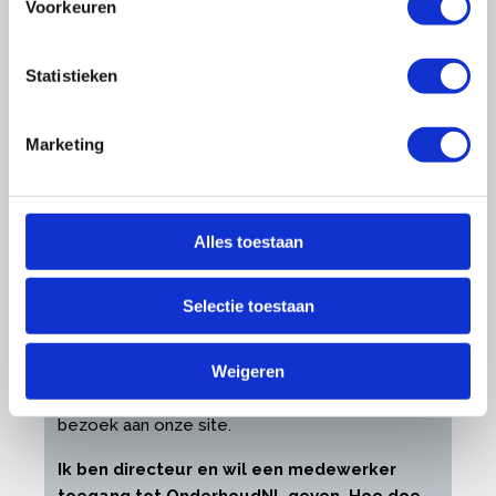
Voorkeuren
Ik heb geen inloggegevens ontvangen als
directeur / eigenaar (hoofdvestiging)
Neem
contact
met ons op en wij sturen u zo
Statistieken
spoedig mogelijk de inloggegevens toe.
Ik ben mijn wachtwoord of gebruikersnaam
Marketing
vergeten
Bent u uw inloggegevens vergeten, dan kunt u
deze
hier
opnieuw opvragen.
Alles toestaan
Waarom log ik in met een persoonlijk e-
mailadres?
Selectie toestaan
U heeft een persoonlijke profielpagina, waarop
u allerlei zaken kunt instellen zoals
Weigeren
nieuwsbriefabonnementen, zakelijke
persoonsgegevens en instellingen voor uw
bezoek aan onze site.
Ik ben directeur en wil een medewerker