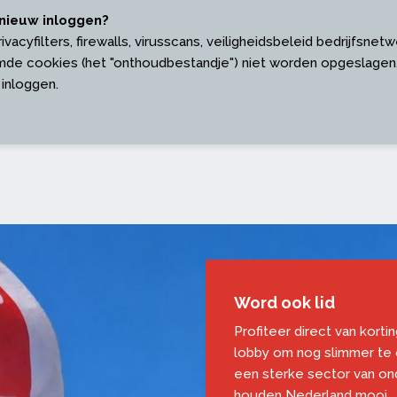
nieuw inloggen?
acyfilters, firewalls, virusscans, veiligheidsbeleid bedrijfsnetw
de cookies (het "onthoudbestandje") niet worden opgeslagen.
 inloggen.
Word ook lid
Profiteer direct van korti
lobby om nog slimmer te
een sterke sector van o
houden Nederland mooi.