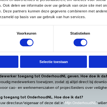
er inloggen
. Ook delen we informatie over uw gebruik van onze site met on
e. Deze partners kunnen deze gegevens combineren met andere i
oggen? Wij helpen u met antwoorden op deze vragen:
erzameld op basis van uw gebruik van hun services.
vangen als directeur / eigenaar (hoofdvestiging)
 sturen u zo spoedig mogelijk de inloggegevens toe.
Voorkeuren
Statistieken
bruikersnaam vergeten
en, dan kunt u deze
hier
opnieuw opvragen.
oonlijk e-mailadres?
agina, waarop u allerlei zaken kunt instellen zoals nieuwsbrie
Selectie toestaan
n voor uw bezoek aan onze site.
medewerker toegang tot OnderhoudNL geven. Hoe doe ik da
voudig medewerkers toewijzen, zodat zij altijd direct bij down
 voor cao- en werknemerszaken of projectleiders over veilig
ag toegang tot OnderhoudNL. Hoe doe ik dat?
 uw directeur/eigenaar of deze dat in '
Mijn OnderhoudNL
' will