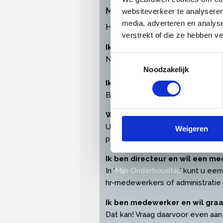
Meest gestelde vragen ov
websiteverkeer te analyseren
media, adverteren en analys
Heeft u problemen bij het inl
verstrekt of die ze hebben v
Ik heb geen inloggegevens ont
Toestemmingsselectie
Neem
contact
met ons op en wij
Noodzakelijk
Ik ben mijn wachtwoord of ge
Bent u uw inloggegevens verget
Waarom log ik in met een pers
U heeft een persoonlijke profielp
Weigeren
persoonsgegevens en instellinge
Ik ben directeur en wil een 
In '
Mijn OnderhoudNL
' kunt u een
hr-medewerkers of administratie
Ik ben medewerker en wil gra
Dat kan! Vraag daarvoor even aan