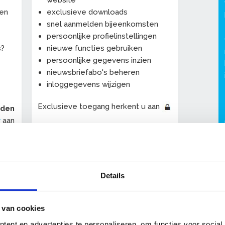
website
een
exclusieve downloads
snel aanmelden bijeenkomsten
persoonlijke profielinstellingen
s?
nieuwe functies gebruiken
persoonlijke gegevens inzien
nieuwsbriefabo's beheren
inloggegevens wijzigen
Exclusieve toegang herkent u aan
eden
r
aan
De persoonlijke profielpagina "
Mijn
OnderhoudNL
" wordt uitgebreid met
-
allerlei handige nieuwe functies.
Details
 van cookies
ent en advertenties te personaliseren, om functies voor social