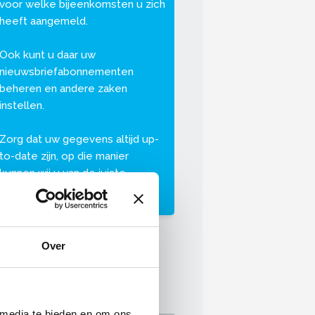
voor welke bijeenkomsten u zich
heeft aangemeld.
Ook kunt u daar uw
nieuwsbriefabonnementen
beheren en andere zaken
instellen.
Zorg dat uw gegevens altijd up-
to-date zijn, op die manier
kunnen wij u van de juiste
informatie voorzien.
Over
 media te bieden en om ons