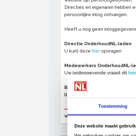
website zijn persoongebonden.
Directies en eigenaren hebben 
persoonlijke inlog ontvangen.
Heeft u nog geen inloggegeven
Directie OnderhoudNL-leden
U kunt deze
hier
opvragen
Medewerkers OnderhoudNL-l
Uw leidinggevende vraagt dit
hie
Bent u nog geen OnderhoudNL
lid?
Toestemming
OnderhoudNL (proef)lid
worden
Deze website maakt gebruik
We gebruiken cookies om cont