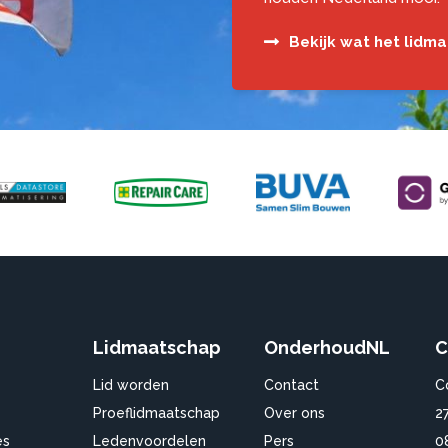
Bekijk wat het lidm
Lidmaatschap
OnderhoudNL
C
Lid worden
Contact
C
Proeflidmaatschap
Over ons
2
es
Ledenvoordelen
Pers
0