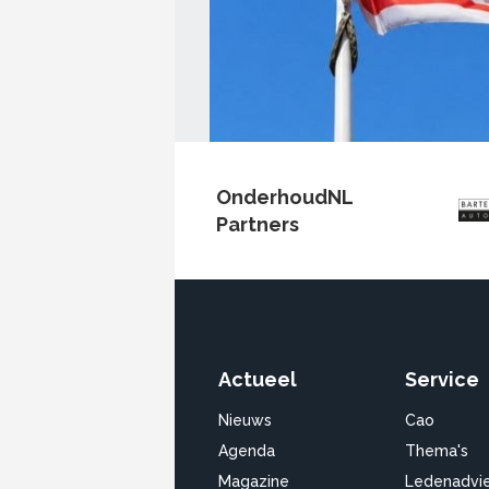
OnderhoudNL
Partners
Actueel
Service
Nieuws
Cao
Agenda
Thema's
Magazine
Ledenadvi