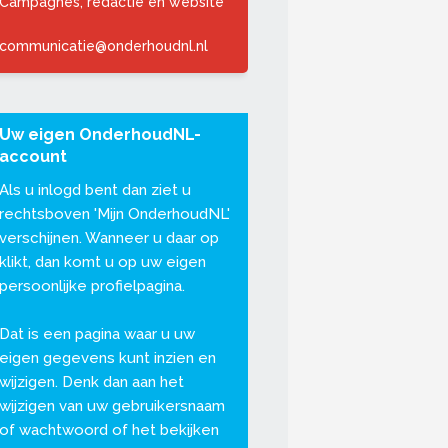
Campagnes, redactie en website
communicatie@onderhoudnl.nl
Uw eigen OnderhoudNL-
account
Als u inlogd bent dan ziet u
rechtsboven '
Mijn OnderhoudNL
'
verschijnen. Wanneer u daar op
klikt, dan komt u op uw eigen
persoonlijke profielpagina.
Dat is een pagina waar u uw
eigen gegevens kunt inzien en
wijzigen. Denk dan aan het
wijzigen van uw gebruikersnaam
of wachtwoord of het bekijken