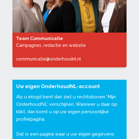
Team Communicatie
Campagnes, redactie en website
communicatie@onderhoudnl.nl
Uw eigen OnderhoudNL-account
Als u inlogd bent dan ziet u rechtsboven '
Mijn
OnderhoudNL
' verschijnen. Wanneer u daar op
klikt, dan komt u op uw eigen persoonlijke
profielpagina.
Dat is een pagina waar u uw eigen gegevens