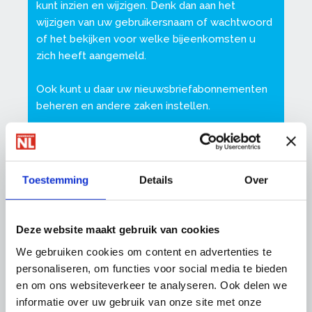
kunt inzien en wijzigen. Denk dan aan het
wijzigen van uw gebruikersnaam of wachtwoord
of het bekijken voor welke bijeenkomsten u
zich heeft aangemeld.
Ook kunt u daar uw nieuwsbriefabonnementen
beheren en andere zaken instellen.
Zorg dat uw gegevens altijd up-to-date zijn, op
die manier kunnen wij u van de juiste informatie
voorzien.
Toestemming
Details
Over
Deze website maakt gebruik van cookies
Meest gestelde vragen over inloggen
We gebruiken cookies om content en advertenties te
personaliseren, om functies voor social media te bieden
Heeft u problemen bij het inloggen? Wij
en om ons websiteverkeer te analyseren. Ook delen we
helpen u met antwoorden op deze vragen:
informatie over uw gebruik van onze site met onze