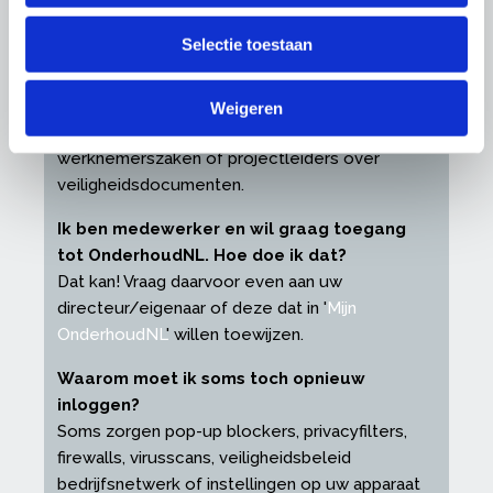
toegang tot OnderhoudNL geven. Hoe doe
ik dat?
Selectie toestaan
In '
Mijn OnderhoudNL
' kunt u eenvoudig
medewerkers toewijzen, zodat zij altijd direct bij
downloads kunnen. Denk bijvoorbeeld hr-
Weigeren
medewerkers of administratie voor cao- en
werknemerszaken of projectleiders over
veiligheidsdocumenten.
Ik ben medewerker en wil graag toegang
tot OnderhoudNL. Hoe doe ik dat?
Dat kan! Vraag daarvoor even aan uw
directeur/eigenaar of deze dat in '
Mijn
OnderhoudNL
' willen toewijzen.
Waarom moet ik soms toch opnieuw
inloggen?
Soms zorgen pop-up blockers, privacyfilters,
firewalls, virusscans, veiligheidsbeleid
bedrijfsnetwerk of instellingen op uw apparaat