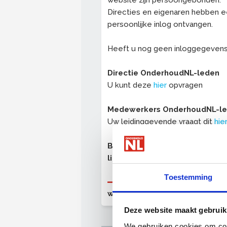
website zijn persoongebonden.
Directies en eigenaren hebben 
persoonlijke inlog ontvangen.
Heeft u nog geen inloggegeven
Directie OnderhoudNL-leden
U kunt deze
hier
opvragen
Medewerkers OnderhoudNL-l
Uw leidinggevende vraagt dit
hie
Bent u nog geen OnderhoudNL
lid?
Toestemming
OnderhoudNL (proef)lid
worden
Deze website maakt gebruik
We gebruiken cookies om cont