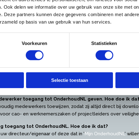
er inloggen
. Ook delen we informatie over uw gebruik van onze site met on
e. Deze partners kunnen deze gegevens combineren met andere i
oggen? Wij helpen u met antwoorden op deze vragen:
erzameld op basis van uw gebruik van hun services.
vangen als directeur / eigenaar (hoofdvestiging)
 sturen u zo spoedig mogelijk de inloggegevens toe.
Voorkeuren
Statistieken
bruikersnaam vergeten
en, dan kunt u deze
hier
opnieuw opvragen.
oonlijk e-mailadres?
agina, waarop u allerlei zaken kunt instellen zoals nieuwsbrie
Selectie toestaan
n voor uw bezoek aan onze site.
medewerker toegang tot OnderhoudNL geven. Hoe doe ik da
voudig medewerkers toewijzen, zodat zij altijd direct bij down
 voor cao- en werknemerszaken of projectleiders over veilig
ag toegang tot OnderhoudNL. Hoe doe ik dat?
 uw directeur/eigenaar of deze dat in '
Mijn OnderhoudNL
' will