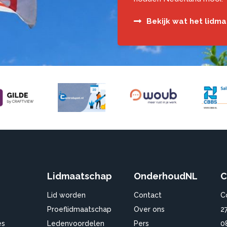
Bekijk wat het lidm
Lidmaatschap
OnderhoudNL
C
Lid worden
Contact
C
Proeflidmaatschap
Over ons
2
es
Ledenvoordelen
Pers
0