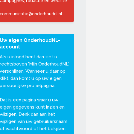
Campagnes, redactie en website
communicatie@onderhoudnl.nl
Uw eigen OnderhoudNL-
account
Als u inlogd bent dan ziet u
rechtsboven '
Mijn OnderhoudNL
'
verschijnen. Wanneer u daar op
klikt, dan komt u op uw eigen
persoonlijke profielpagina.
Dat is een pagina waar u uw
eigen gegevens kunt inzien en
wijzigen. Denk dan aan het
wijzigen van uw gebruikersnaam
of wachtwoord of het bekijken