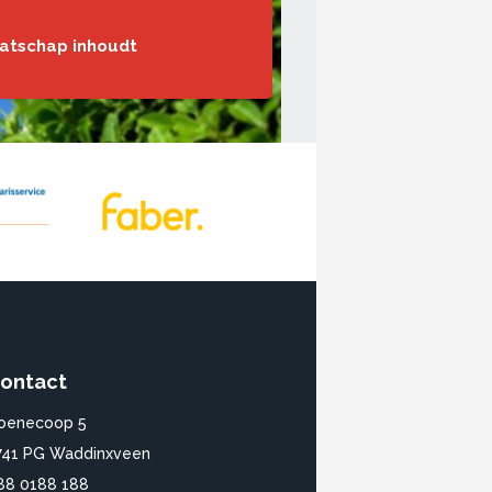
aatschap inhoudt
ontact
oenecoop 5
741 PG Waddinxveen
88 0188 188