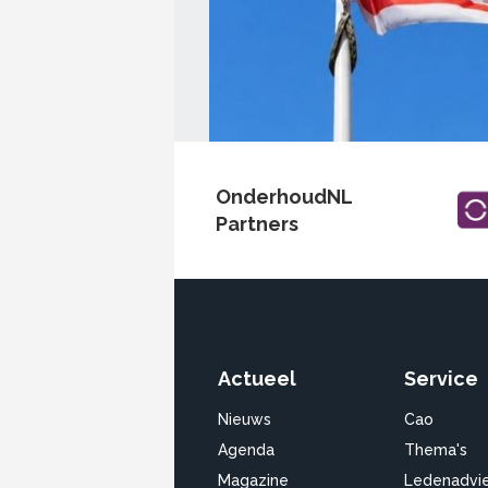
OnderhoudNL
Partners
Actueel
Service
Nieuws
Cao
Agenda
Thema's
Magazine
Ledenadvi