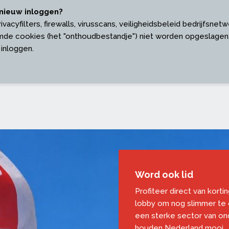
nieuw inloggen?
acyfilters, firewalls, virusscans, veiligheidsbeleid bedrijfsnetw
de cookies (het "onthoudbestandje") niet worden opgeslagen.
 inloggen.
Word ook lid
Profiteer direct van korti
lobby om nog slimmer te
een sterke sector van o
houden Nederland mooi.