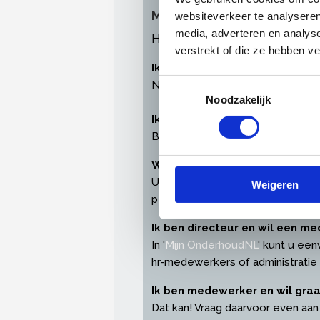
Meest gestelde vragen ov
websiteverkeer te analyseren
media, adverteren en analys
Heeft u problemen bij het inl
verstrekt of die ze hebben v
Ik heb geen inloggegevens ont
Toestemmingsselectie
Neem
contact
met ons op en wij
Noodzakelijk
Ik ben mijn wachtwoord of ge
Bent u uw inloggegevens verget
Waarom log ik in met een pers
U heeft een persoonlijke profielp
Weigeren
persoonsgegevens en instellinge
Ik ben directeur en wil een 
In '
Mijn OnderhoudNL
' kunt u een
hr-medewerkers of administratie
Ik ben medewerker en wil gra
Dat kan! Vraag daarvoor even aan