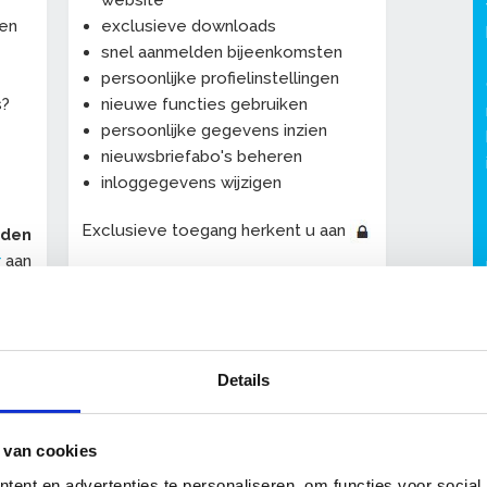
website
een
exclusieve downloads
snel aanmelden bijeenkomsten
persoonlijke profielinstellingen
s?
nieuwe functies gebruiken
persoonlijke gegevens inzien
nieuwsbriefabo's beheren
inloggegevens wijzigen
Exclusieve toegang herkent u aan
eden
r
aan
De persoonlijke profielpagina "
Mijn
OnderhoudNL
" wordt uitgebreid met
-
allerlei handige nieuwe functies.
Details
 van cookies
ent en advertenties te personaliseren, om functies voor social