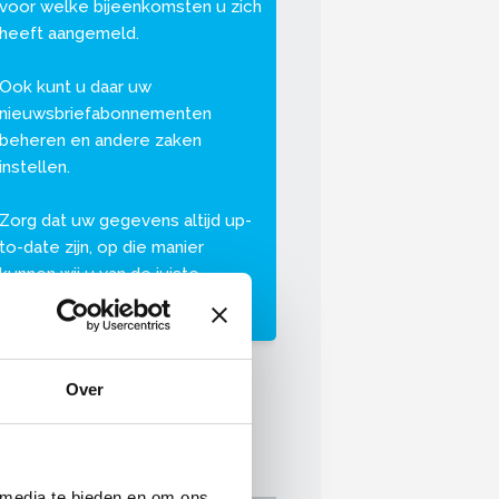
voor welke bijeenkomsten u zich
heeft aangemeld.
Ook kunt u daar uw
nieuwsbriefabonnementen
beheren en andere zaken
instellen.
Zorg dat uw gegevens altijd up-
to-date zijn, op die manier
kunnen wij u van de juiste
informatie voorzien.
Over
 media te bieden en om ons